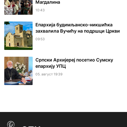
Магдалина
10:43
Епархија будимљанско-никшићка
захвалила Вучићу на подршци Цркви
09:53
Српски Архијереј посетио Сумску
епархију УПЦ
05. август 19:39