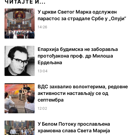
ЧИТАЈТЕ И...
У цркви Светог Марка одслужен
парастос за страдале Србе у „Олуји“
14:26
Епархија будимска не заборавља
протођакона проф. др Милоша
Ердељана
13:04
ВДС захвалио волонтерима, редовне
активности настављају се од
септембра
12:02
У Белом Потоку прослављена
храмовна слава Света Марија