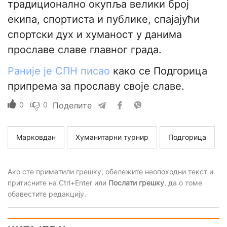
традиционално окупља велики број
екипа, спортиста и публике, спајајући
спортски дух и хуманост у данима
прославе славе главног града.
Раније је СПН писао
како се Подгорица
припрема за прославу своје славе.
0
0
Поделите
Марковдан
Хуманитарни турнир
Подгорица
Ако сте приметили грешку, обележите неопоходни текст и
притисните на Ctrl+Enter или
Послати грешку
, да о томе
обавестите редакцију.