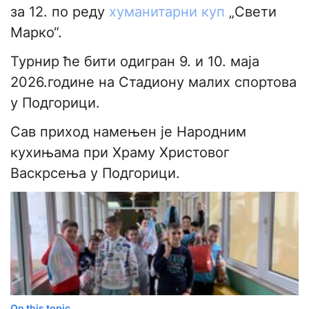
за 12. по реду
хуманитарни куп
„Свети
Марко“.
Турнир ће бити одигран 9. и 10. маја
2026.године на Стадиону малих спортова
у Подгорици.
Сав приход намењен је Народним
кухињама при Храму Христовог
Васкрсења у Подгорици.
On this topic