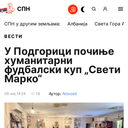
СПН
СПН у другим земљама:
Албанија
Света Гора Ат
ВЕСТИ
У Подгорици почиње
хуманитарни
фудбалски куп „Свети
Марко“
Аутор:
Novosti
18
09. мај 14:24