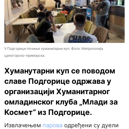
У Подгорици почиње хуманитарни куп. Фото: Митрополија
црногорско-приморска.
Хуманутарни куп се поводом
славе Подгорице одржава у
организацији Хуманитарног
омладинског клуба „Млади за
Космет“ из Подгорице.
Извлачењем
парова
одређени су дуели