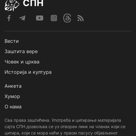
СПН
Вести
Заштита вере
Човек и црква
Историја и култура
Анкета
Хумор
О нама
Сва права заштићена. Употреба и цитирање материјала
сајта СПН дозвољва се уз отворен линк на чланак који се
цитира, који се мора наћи у првом пасусу објављеног