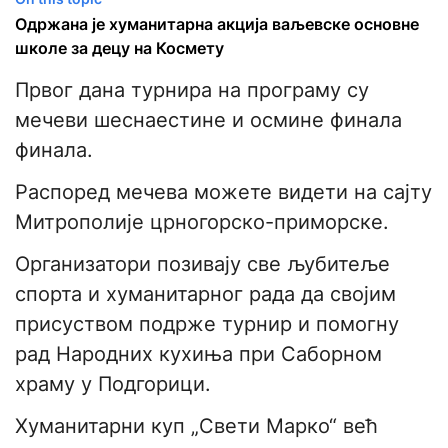
Одржана је хуманитарна акција ваљевске основне
школе за децу на Космету
Првог дана турнира на програму су
мечеви шеснаестине и осмине финала
финала.
Распоред мечева можете видети на сајту
Митрополије црногорско-приморске.
Организатори позивају све љубитеље
спорта и хуманитарног рада да својим
присуством подрже турнир и помогну
рад Народних кухиња при Саборном
храму у Подгорици.
Хуманитарни куп „Свети Марко“ већ