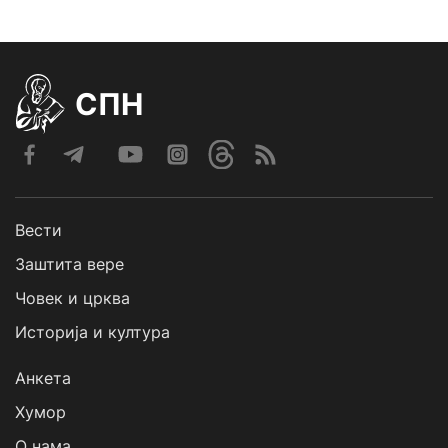
СПН
Вести
Заштита вере
Човек и црква
Историја и култура
Анкета
Хумор
О нама