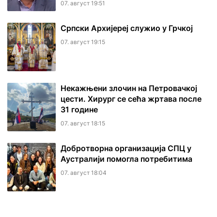
07. август 19:51
Српски Архијереј служио у Грчкој
07. август 19:15
Некажњени злочин на Петровачкој
цести. Хирург се сећа жртава после
31 године
07. август 18:15
Добротворна организација СПЦ у
Аустралији помогла потребитима
07. август 18:04