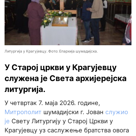
Литургија у Крагујевцу. Фото: Епархија шумадијска.
У Старој цркви у Крагујевцу
служена је Света архијерејска
литургија.
У четвртак 7. маја 2026. године,
Митрополит
шумадијски г. Јован
служио
је
Свету Литургију у Старој Цркви у
Крагујевцу уз саслужење братства овога