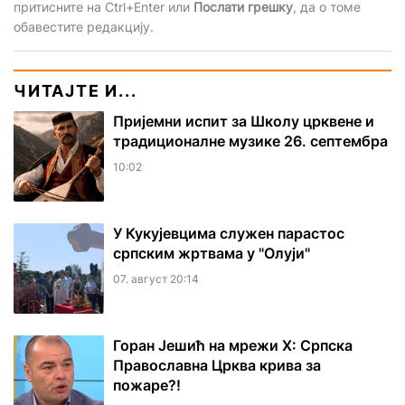
притисните на Ctrl+Enter или
Послати грешку
, да о томе
обавестите редакцију.
ЧИТАЈТЕ И...
Пријемни испит за Школу црквене и
традиционалне музике 26. септембра
10:02
У Кукујевцима служен парастос
српским жртвама у "Олуји"
07. август 20:14
Горан Јешић на мрежи Х: Српска
Православна Црква крива за
пожаре?!