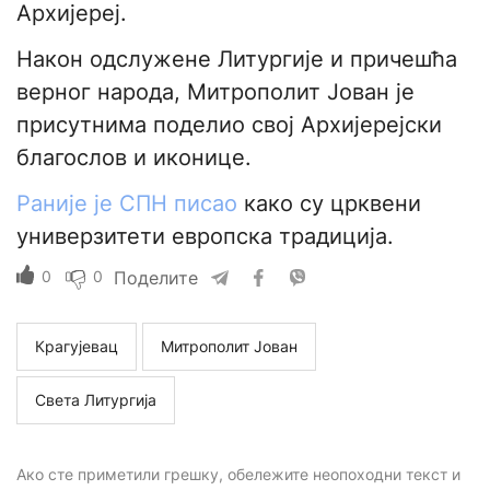
Архијереј.
Након одслужене Литургије и причешћа
верног народа, Митрополит Јован је
присутнима поделио свој Архијерејски
благослов и иконице.
Раније је СПН писао
како су црквени
универзитети европска традиција.
0
0
Поделите
Крагујевац
Митрополит Јован
Света Литургија
Ако сте приметили грешку, обележите неопоходни текст и