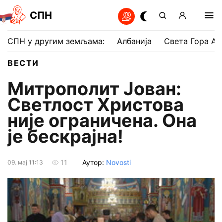
СПН
СПН у другим земљама:
Албанија
Света Гора Ат
ВЕСТИ
Митрополит Јован:
Светлост Христова
није ограничена. Она
је бескрајна!
Аутор:
Novosti
11
09. мај 11:13