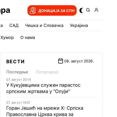
ара
ДОНАЦИЈА ЗА СПН
ка
САД
Чешка и Словачка
Украјина
Хумор
О нама
ВЕСТИ
08. август 2026.
Последње
Популарно
07. август 20:14
У Кукујевцима служен парастос
српским жртвама у "Олуји"
07. август 19:51
Горан Јешић на мрежи Х: Српска
Православна Црква крива за