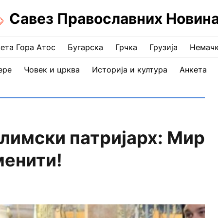
Савез Православних Новин
ета Гора Атос
Бугарска
Грчка
Грузија
Немач
ере
Човек и црква
Историја и култура
Анкета
алимски патријарх: Мир
менити!