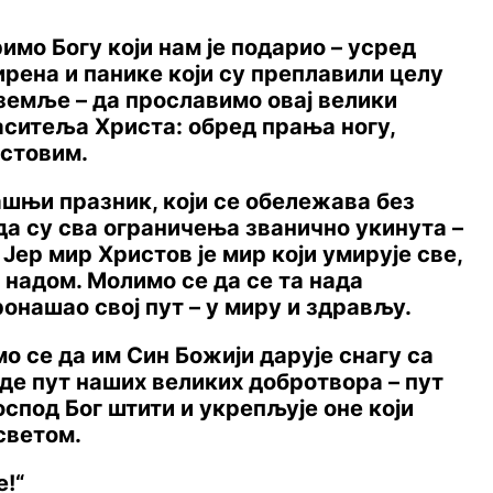
мо Богу који нам је подарио – усред
рена и панике који су преплавили целу
земље – да прославимо овај велики
аситеља Христа: обред прања ногу,
истовим.
ашњи празник, који се обележава без
ада су сва ограничења званично укинута –
Јер мир Христов је мир који умирује све,
а надом. Молимо се да се та нада
ронашао свој пут – у миру и здрављу.
о се да им Син Божији дарује снагу са
еде пут наших великих добротвора – пут
спод Бог штити и укрепљује оне који
светом.
!“