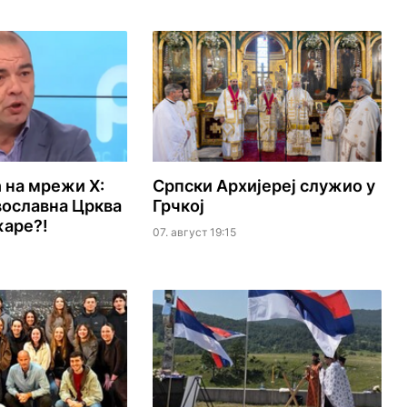
 на мрежи Х:
Српски Архијереј служио у
вославна Црква
Грчкој
жаре?!
07. август 19:15