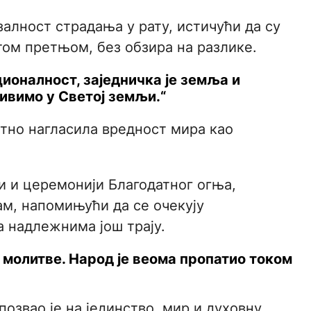
залност страдања у рату, истичући да су
том претњом, без обзира на разлике.
ционалност, заједничка је земља и
живимо у Светој земљи.“
атно нагласила вредност мира као
ти и церемонији Благодатног огња,
ам, напомињући да се очекују
а надлежнима још трају.
молитве. Народ је веома пропатио током
позвао је на јединство, мир и духовну