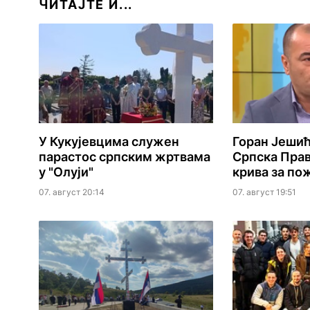
ЧИТАЈТЕ И...
У Кукујевцима служен
Горан Јешић
парастос српским жртвама
Српска Пра
у "Олуји"
крива за по
07. август 20:14
07. август 19:51