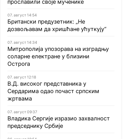
прославили своје мученике
07. август 14:54
Британски предузетник: „Не
дозвољавам да хришћане ућуткују“
07. август 14:34
Митрополија упозорава на изградњу
соларне електране у близини
Острога
07. август 12:18
В.Д. високог представника у
Сердарима одао почаст српским
жртвама
07. август 09:37
Владика Сергије изразио захвалност
председнику Србије