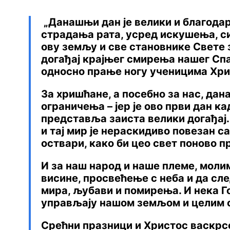
„Данашњи дан је велики и благодари
страдања рата, усред искушења, си
ову земљу и све становнике Свете 
догађај крајњег смирења нашег Сп
односно прање ногу ученицима Хр
За хришћане, а посебно за нас, дан
ограничења – јер је ово први дан к
представља заиста велики догађај. 
и тај мир је нераскидиво повезан с
оствари, како би цео свет поново п
И за наш народ и наше племе, молим
висине, просвећење с неба и да сл
мира, љубави и помирења. И нека Го
управљају нашом земљом и целим 
Срећни празници и Христос васкрсе