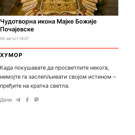
Чудотворна икона Мајке Божије
Почајевске
06. август 14:37
ХУМОР
Када покушавате да просветлите некога,
немојте га заслепљивати својом истином –
пређите на кратка светла.
Дели