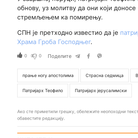
обнову, уз молитву да они који донос
стремљењем ка помирењу.
СПН је претходно известио да је
патри
Храма Гроба Господњег
.
0
0
Поделите
прање ногу апостолима
Страсна седмица
В
Патријарх Теофило
Патријарх јерусалимски
Ако сте приметили грешку, обележите неопоходни текст 
обавестите редакцију.