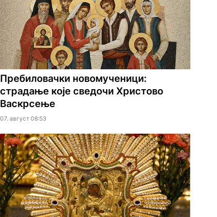
Пребиловачки новомученици:
страдање које сведочи Христово
Васкрсење
07. август 08:53