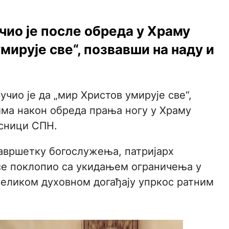
чио је после обреда у Храму
ирује све“, позвавши на наду и
учио је да „мир Христов умирује све“,
ма након обреда прања ногу у Храму
исници СПН.
авршетку богослужења, патријарх
ји се поклопио са укидањем ограничења у
 великом духовном догађају упркос ратним