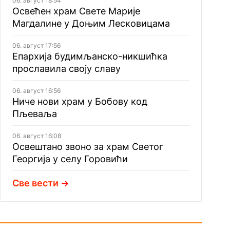
06. август 18:54
Освећен храм Свете Марије
Магдалине у Доњим Лесковицама
06. август 17:56
Епархија будимљанско-никшићка
прославила своју славу
06. август 16:56
Ниче нови храм у Бобову код
Пљеваља
06. август 16:08
Освештано звоно за храм Светог
Георгија у селу Горовићи
Све вести