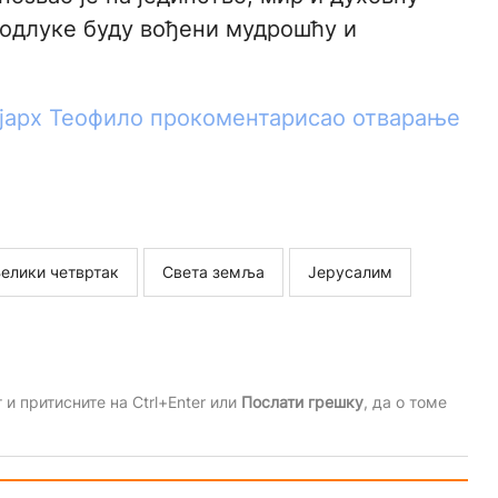
е одлуке буду вођени мудрошћу и
јарх Теофило прокоментарисао отварање
елики четвртак
Света земља
Јерусалим
и притисните на Ctrl+Enter или
Послати грешку
, да о томе