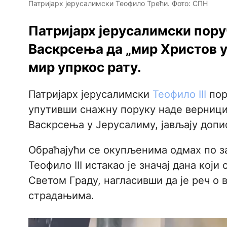
Патријарх јерусалимски Теофило Трећи. Фото: СПН
Патријарх јерусалимски пору
Васкрсења да „мир Христов ум
мир упркос рату.
Патријарх јерусалимски
Теофило III
пор
упутивши снажну поруку наде верници
Васкрсења у Јерусалиму, јављају доп
Обраћајући се окупљенима одмах по з
Теофило III истакао је значај дана ко
Светом Граду, нагласивши да је реч о
страдањима.