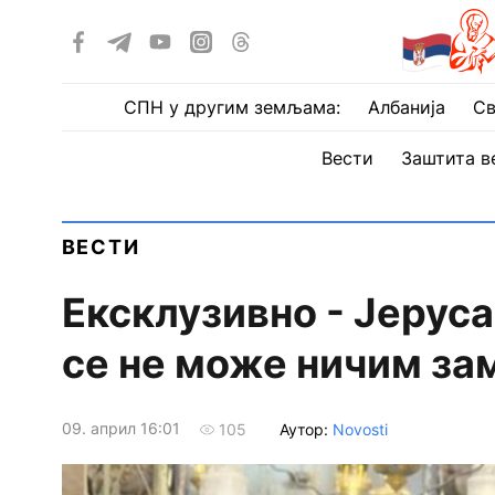
СПН у другим земљама:
Албанија
Св
Вести
Заштита в
ВЕСТИ
Ексклузивно - Јерус
се не може ничим за
09. април 16:01
Аутор:
Novosti
105