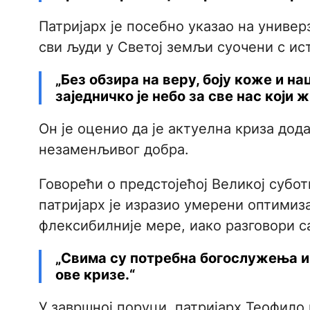
Патријарх је посебно указао на универ
сви људи у Светој земљи суочени с ис
„Без обзира на веру, боју коже и на
заједничко је небо за све нас који 
Он је оценио да је актуелна криза дод
незаменљивог добра.
Говорећи о предстојећој Великој субо
патријарх је изразио умерени оптимиз
флексибилније мере, иако разговори с
„Свима су потребна богослужења и 
ове кризе.“
У завршној поруци, патријарх Теофило 