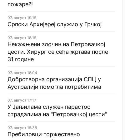
пожаре?!
07. август 19:15
Српски Архијереј служио у Грчкој
07. август 18:15
Некажњени злочин на Петровачкој
цести. Хирург се сећа жртава после
31 године
07. август 18:04
Добротворна организација СПЦ у
Аустралији помогла потребитима
07. август 17:17
У Јањилама служен парастос
страдалима на "Петровачкој цести"
07. август 15:38
Пребиловци торжествено