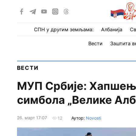
СПН у другим земљама:
Албанија
Св
Вести
Заштита в
ВЕСТИ
МУП Србије: Хапшење
симбола „Велике Алб
26. март 17:07
Аутор:
Novosti
12