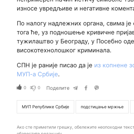
износе увредљиве и негативне комента
По налогу надлежних органа, свима је
тога ће, уз подношење кривичне прија
тужилаштво у Београду, у Посебно од
високотехнолошког криминала.
СПН је раније писао да је
из копнене з
МУП-а Србије
.
0
0
Поделите
МУП Републике Србије
подстицање мржње
Ако сте приметили грешку, обележите неопоходни текст 
обавестите редакцију.