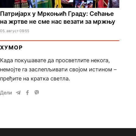
Патријарх у Мркоњић Граду: Сећање
на жртве не сме нас везати за мржњу
05. август 09:55
ХУМОР
Када покушавате да просветлите некога,
немојте га заслепљивати својом истином –
пређите на кратка светла.
Дели