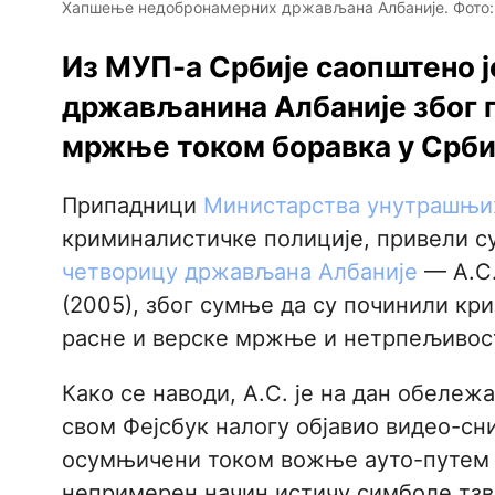
Хапшење недобронамерних држављана Албаније. Фото:
Из МУП-а Србије саопштено ј
држављанина Албаније због 
мржње током боравка у Срби
Припадници
Министарства унутрашњих
криминалистичке полиције, привели су 
четворицу држављана Албаније
— А.С. 
(2005), због сумње да су починили кр
расне и верске мржње и нетрпељивост
Како се наводи, А.С. је на дан обеле
свом Фејсбук налогу објавио видео-сни
осумњичени током вожње ауто-путем кр
непримерен начин истичу симболе тзв.