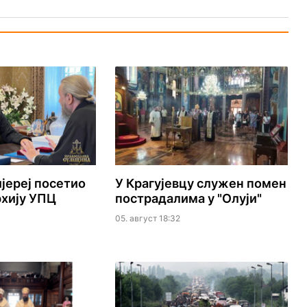
јереј посетио
У Крагујевцу служен помен
хију УПЦ
пострадалима у "Олуји"
05. август 18:32