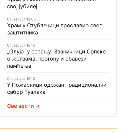
свој јубилеј
04. август 19:05
Храм у Стубленици прославио свог
заштитника
04. август 18:15
„Олуја“ у сећању: Званичници Српске
о жртвама, прогону и обавези
памћења
04. август 18:10
У Пожарници одржан традиционални
сабор Тузлака
Све вести