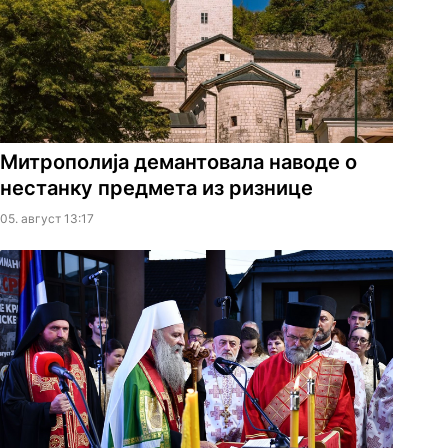
Митрополија демантовала наводе о
нестанку предмета из ризнице
05. август 13:17