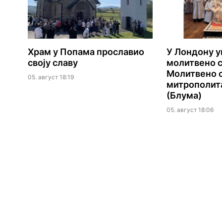
Храм у Попама прославио
У Лондону 
своју славу
молитвено 
Молитвено 
05. август 18:19
митрополита
(Блума)
05. август 18:06