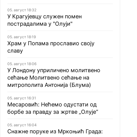
05. август 18:32
У Крагујевцу служен помен
пострадалима у "Олуји"
05. август 18:19
Храм у Попама прославио своју
славу
05. август 18:06
У Лондону уприличено молитвено
сећање Молитвено сећање на
митрополита Антонија (Блума)
05. август 16:31
Месаровић: Нећемо одустати од
борбе за правду за жртве „Олује“
05. август 16:04
Снажне поруке из Мркоњић Града: