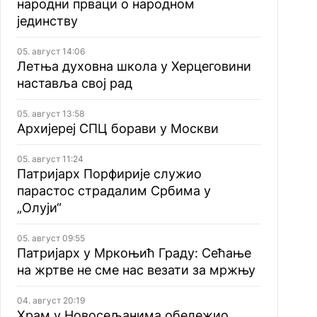
народни прваци о народном
јединству
05. август 14:06
Летња духовна школа у Херцеговини
наставља свој рад
05. август 13:58
Архијереј СПЦ борави у Москви
05. август 11:24
Патријарх Порфирије служио
парастос страдалим Србима у
„Олуји“
05. август 09:55
Патријарх у Мркоњић Граду: Сећање
на жртве не сме нас везати за мржњу
04. август 20:19
Храм у Новосељанима обележио