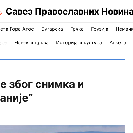
Савез Православних Новин
ета Гора Атос
Бугарска
Грчка
Грузија
Немач
ере
Човек и црква
Историја и култура
Анкета
 због снимка и
аније”