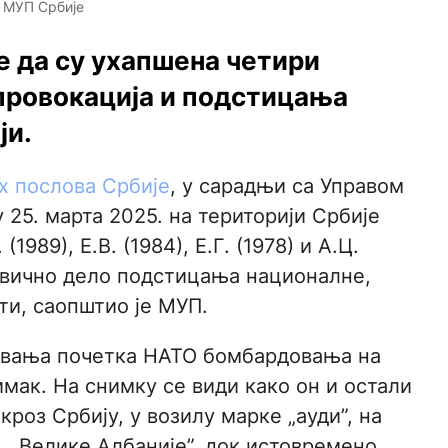
 МУП Србије
е да су ухапшена четири
провокација и подстицања
ји.
 послова Србије
, у сарадњи са Управом
25. марта 2025. на територији Србије
(1989), Е.В. (1984), Е.Г. (1978) и А.Ц.
ивично дело подстицања националне,
и, саопштио је МУП.
жавања почетка НАТО бомбардовања на
мак. На снимку се види како он и остали
оз Србију, у возилу марке „ауди”, на
 „Велике Албаније”, док истовремено