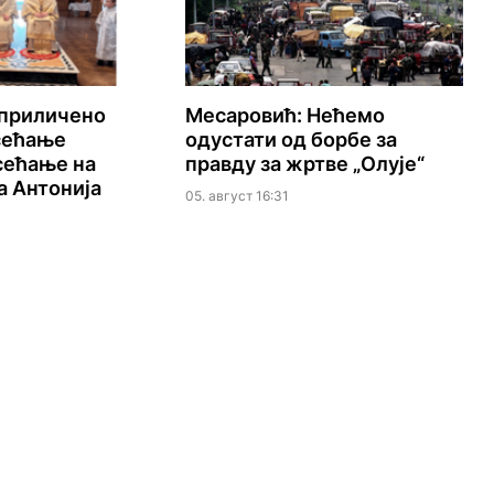
уприличено
Месаровић: Нећемо
сећање
одустати од борбе за
сећање на
правду за жртве „Олује“
 Антонија
05. август 16:31