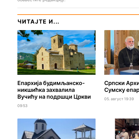
ЧИТАЈТЕ И...
Епархија будимљанско-
Српски Архи
никшићка захвалила
Сумску епар
Вучићу на подршци Цркви
05. август 19:39
09:53