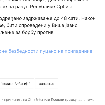
ре на рачун Републике Србије.
 одређено задржавање до 48 сати. Након
ве, бити спроведени у Више јавно
ељење за борбу против
оне безбедности пуцано на припаднике
"велика Албанија"
хапшење
и притисните на Ctrl+Enter или
Послати грешку
, да о томе