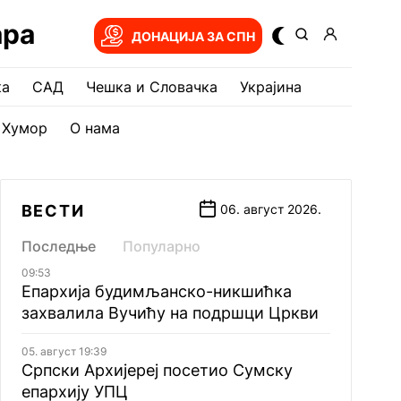
ара
ДОНАЦИЈА ЗА СПН
ка
САД
Чешка и Словачка
Украјина
Хумор
О нама
ВЕСТИ
06. август 2026.
Последње
Популарно
09:53
Епархија будимљанско-никшићка
захвалила Вучићу на подршци Цркви
05. август 19:39
Српски Архијереј посетио Сумску
епархију УПЦ