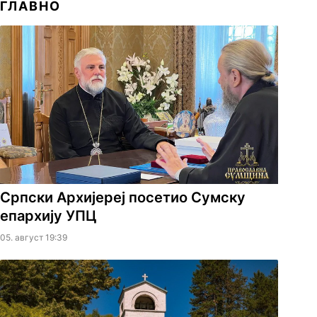
ГЛАВНО
Српски Архијереј посетио Сумску
епархију УПЦ
05. август 19:39