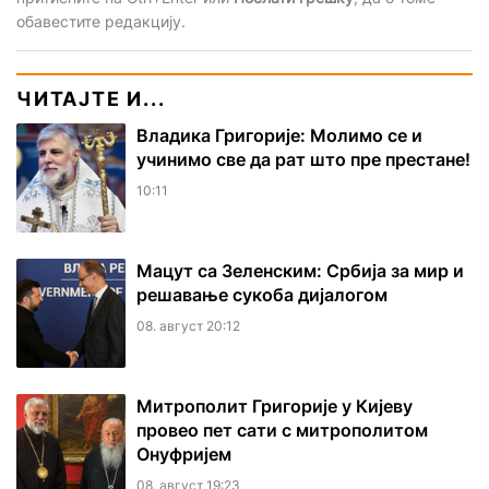
обавестите редакцију.
ЧИТАЈТЕ И...
Владика Григорије: Молимо се и
учинимо све да рат што пре престане!
10:11
Мацут са Зеленским: Србија за мир и
решавање сукоба дијалогом
08. август 20:12
Митрополит Григорије у Кијеву
провео пет сати с митрополитом
Онуфријем
08. август 19:23