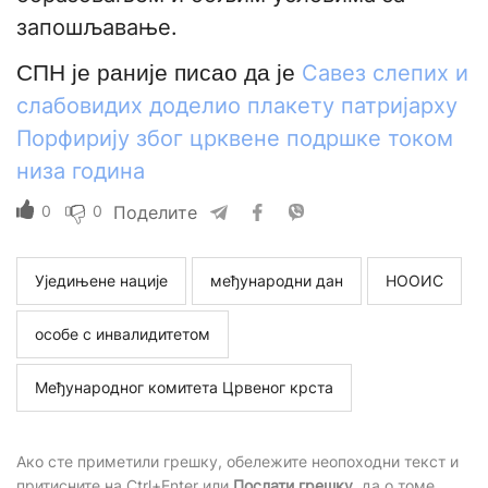
запошљавање.
СПН је раније писао да је
Савез слепих и
слабовидих доделио плакету патријарху
Порфирију због црквене подршке током
низа година
0
0
Поделите
Уједињене нације
међународни дан
НООИС
особе с инвалидитетом
Међународног комитета Црвеног крста
Ако сте приметили грешку, обележите неопоходни текст и
притисните на Ctrl+Enter или
Послати грешку
, да о томе