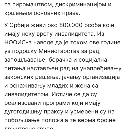
са сиромаштвом, дискриминацијом и
кршењем основних права.
У Србији живи око 800.000 особа које
имају неку врсту инвалидитета. Из
НООИС-а наводе да је током ове године
уз подршку Министарства за рад,
запошљавање, борачка и социјална
питања настављен рад на унапређивању
законских решења, јачању организација
и оснаживању младих и жена са
инвалидитетом. Истиче се да су
реализовани програми који имају
дугогодишњу праксу и усмерени су на
побољшање положаја те веома бројне
друштвене групе.