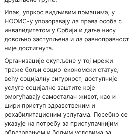
Ипак, упркос видљивим помацима, у
НООИС-у упозоравају да права особа с
инвалидитетом у Србији и даље нису
довољно заступљена и да равноправност
није достигнута.
Организације окупљене у тој мрежи
траже бољи социо-економски статус,
већу социјалну сигурност, доступније
услуге социјалне заштите које
омогућавају самосталан живот, као и
шири приступ здравственим и
рехабилитационим услугама. Посебно се
указује на потребу за приступачнијим
образовањем и бољим условима за