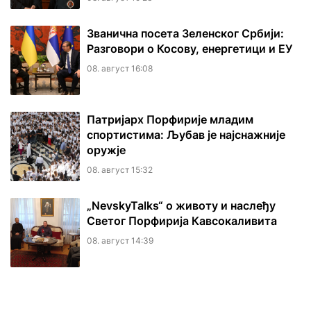
Званична посета Зеленског Србији:
Разговори о Косову, енергетици и ЕУ
08. август 16:08
Патријарх Порфирије младим
спортистима: Љубав је најснажније
оружје
08. август 15:32
„NevskyTalks“ о животу и наслеђу
Светог Порфирија Кавсокаливита
08. август 14:39