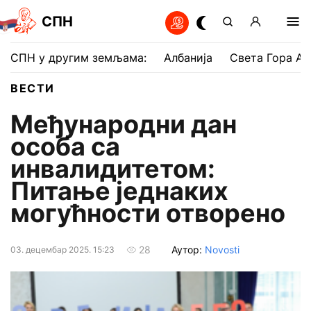
СПН
СПН у другим земљама:
Албанија
Света Гора Ат
ВЕСТИ
Међународни дан
особа са
инвалидитетом:
Питање једнаких
могућности отворено
Аутор:
Novosti
28
03. децембар 2025. 15:23