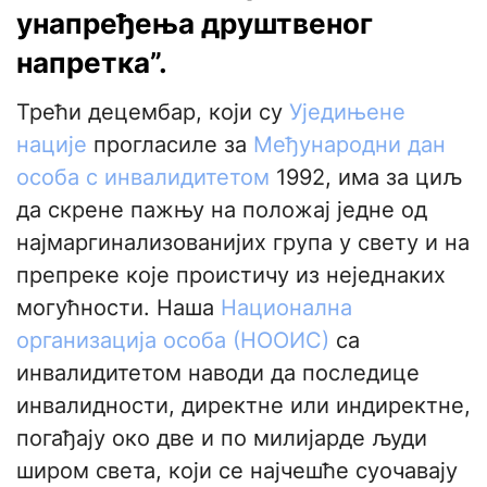
унапређења друштвеног
напретка”.
Трећи децембар, који су
Уједињене
нације
прогласиле за
Међународни дан
особа с инвалидитетом
1992, има за циљ
да скрене пажњу на положај једне од
најмаргинализованијих група у свету и на
препреке које проистичу из неједнаких
могућности. Наша
Национална
организација особа (НООИС)
са
инвалидитетом наводи да последице
инвалидности, директне или индиректне,
погађају око две и по милијарде људи
широм света, који се најчешће суочавају