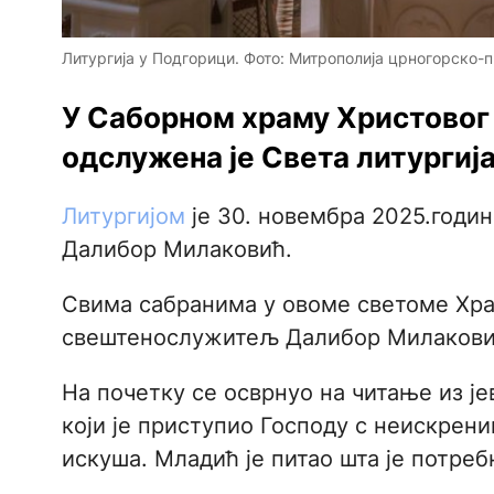
Литургија у Подгорици. Фото: Митрополија црногорско-
У Саборном храму Христовог
одслужена је Света литургија
Литургијом
је 30. новембра 2025.годи
Далибор Милаковић.
Свима сабранима у овоме светоме Хра
свештенослужитељ Далибор Милакови
На почетку се осврнуо на читање из је
који је приступио Господу с неискрен
искуша. Младић је питао шта је потреб