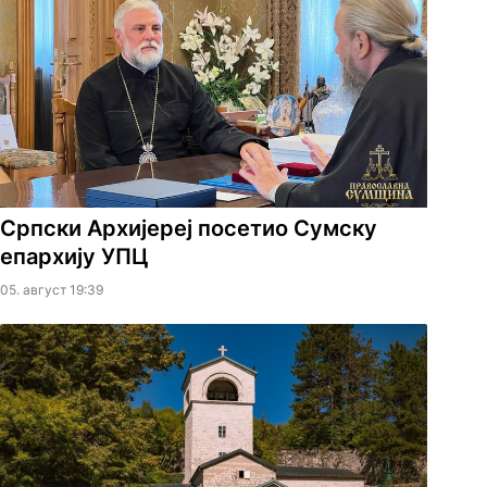
Српски Архијереј посетио Сумску
епархију УПЦ
05. август 19:39