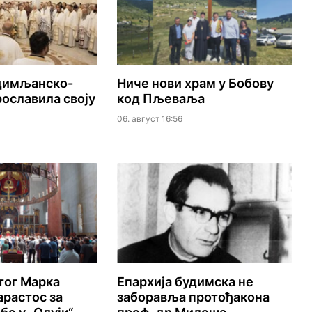
удимљанско-
Ниче нови храм у Бобову
ославила своју
код Пљеваља
06. август 16:56
тог Марка
Епархија будимска не
растос за
заборавља протођакона