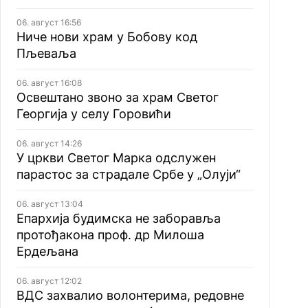
06. август 16:56
Ниче нови храм у Бобову код
Пљеваља
06. август 16:08
Освештано звоно за храм Светог
Георгија у селу Горовићи
06. август 14:26
У цркви Светог Марка одслужен
парастос за страдале Србе у „Олуји“
06. август 13:04
Епархија будимска не заборавља
протођакона проф. др Милоша
Ердељана
06. август 12:02
ВДС захвалио волонтерима, редовне