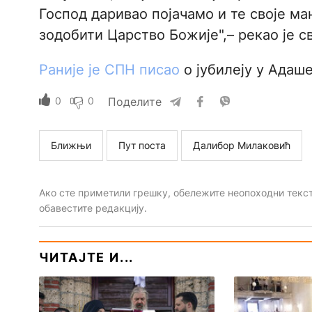
Господ даривао појачамо и те своје ма
зодобити Царство Божије",– рекао је с
Раније је СПН писао
о јубилеју у Адаш
0
0
Поделите
Ближњи
Пут поста
Далибор Милаковић
Ако сте приметили грешку, обележите неопоходни текст 
обавестите редакцију.
ЧИТАЈТЕ И...