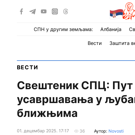
СПН у другим земљама:
Албанија
Св
Вести
Заштита в
ВЕСТИ
Свештеник СПЦ: Пут п
усавршавања у љубав
ближњима
01. децембар 2025. 17:17
Аутор:
Novosti
36