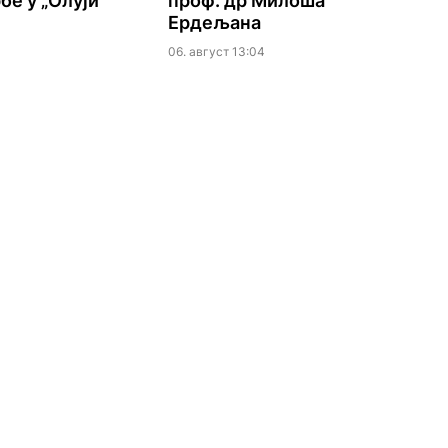
бе у „Олуји“
проф. др Милоша
Ердељана
06. август 13:04