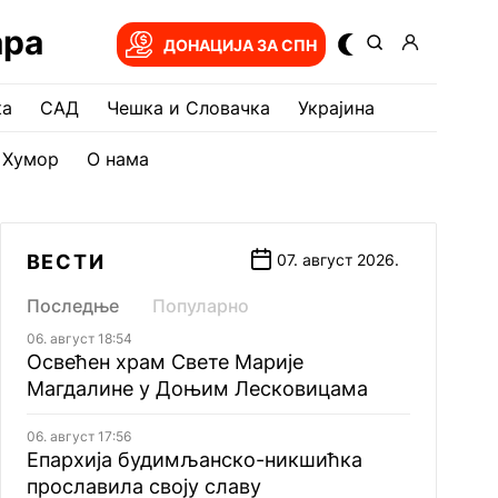
ара
ДОНАЦИЈА ЗА СПН
ка
САД
Чешка и Словачка
Украјина
Хумор
О нама
ВЕСТИ
07. август 2026.
Последње
Популарно
06. август 18:54
Освећен храм Свете Марије
Магдалине у Доњим Лесковицама
06. август 17:56
Епархија будимљанско-никшићка
прославила своју славу