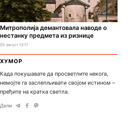
Митрополија демантовала наводе о
нестанку предмета из ризнице
05. август 13:17
ХУМОР
Када покушавате да просветлите некога,
немојте га заслепљивати својом истином –
пређите на кратка светла.
Дели