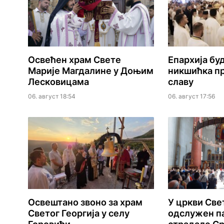
Освећен храм Свете
Епархија б
Марије Магдалине у Доњим
никшићка пр
Лесковицама
славу
06. август 18:54
06. август 17:56
Освештано звоно за храм
У цркви Све
Светог Георгија у селу
одслужен па