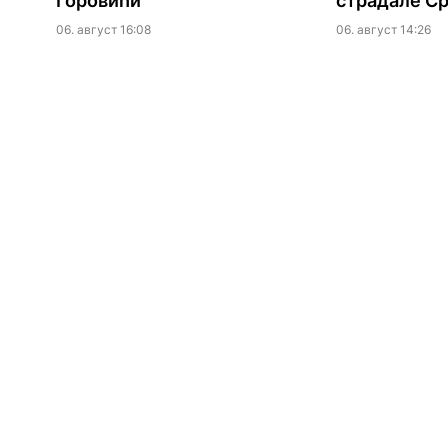
Горовићи
страдале Ср
06. август 16:08
06. август 14:26