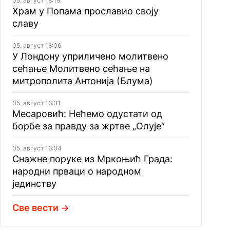
05. август 18:19
Храм у Попама прославио своју
славу
05. август 18:06
У Лондону уприличено молитвено
сећање Молитвено сећање на
митрополита Антонија (Блума)
05. август 16:31
Месаровић: Нећемо одустати од
борбе за правду за жртве „Олује“
05. август 16:04
Снажне поруке из Мркоњић Града:
народни прваци о народном
јединству
Све вести