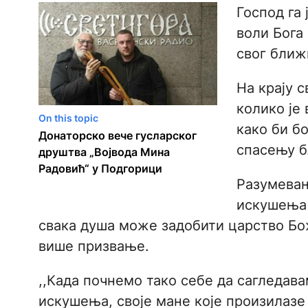
Господ га 
воли Бога
свог ближ
На крају 
колико је
On this topic
како би б
Донаторско вече гусларског
спасењу 
друштва „Војвода Мина
Радовић“ у Подгорици
Разумевањ
искушења
свака душа може задобити царство Бож
више призвање.
,,Када почнемо тако себе да сагледава
искушења, своје мане које произилазе 