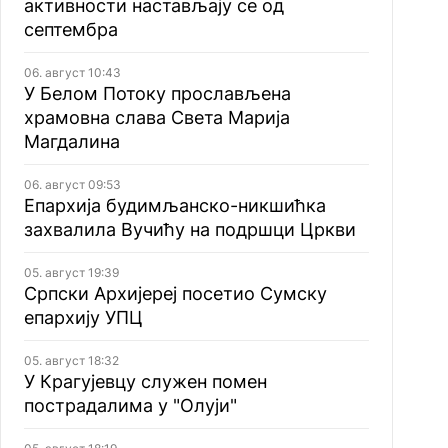
активности настављају се од
септембра
06. август 10:43
У Белом Потоку прослављена
храмовна слава Света Марија
Магдалина
06. август 09:53
Епархија будимљанско-никшићка
захвалила Вучићу на подршци Цркви
05. август 19:39
Српски Архијереј посетио Сумску
епархију УПЦ
05. август 18:32
У Крагујевцу служен помен
пострадалима у "Олуји"