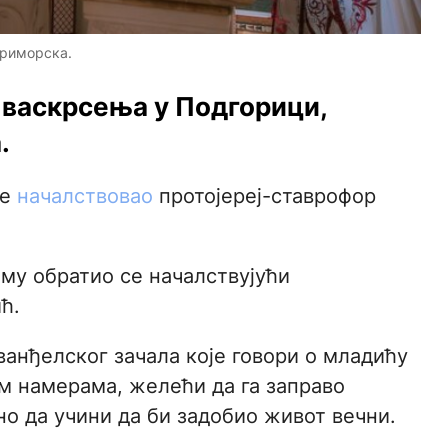
приморска.
 васкрсења у Подгорици,
.
не
началствовао
протојереј-ставрофор
му обратио се началствујући
ћ.
ванђелског зачала које говори о младићу
им намерама, желећи да га заправо
но да учини да би задобио живот вечни.