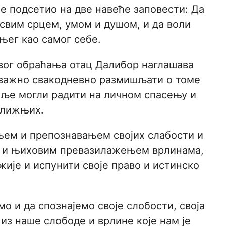
је подсетио на две навеће заповести: Да
 свим срцем, умом и душом, и да воли
њег као самог себе.
свог обраћања отац Далибор наглашава
 важно свакодневно размишљати о томе
оље могли радити на личном спасењу и
ближњих.
ем и препознавањем својих слабости и
 и њиховим превазилажењем врлинама,
ије и испунити своје право и истинско
мо и да спознајемо своје слобости, своја
из наше слободе и врлине које нам је