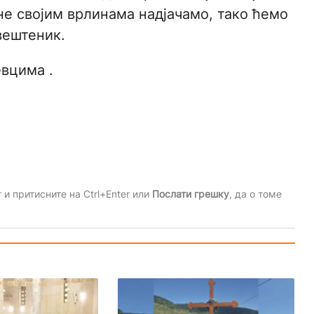
не својим врлинама надјачамо, тако ћемо
вештеник.
евцима .
и притисните на Ctrl+Enter или
Послати грешку
, да о томе