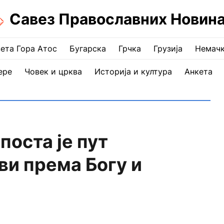
Савез Православних Новин
ета Гора Атос
Бугарска
Грчка
Грузија
Немач
ере
Човек и црква
Историја и култура
Анкета
оста је пут
и према Богу и