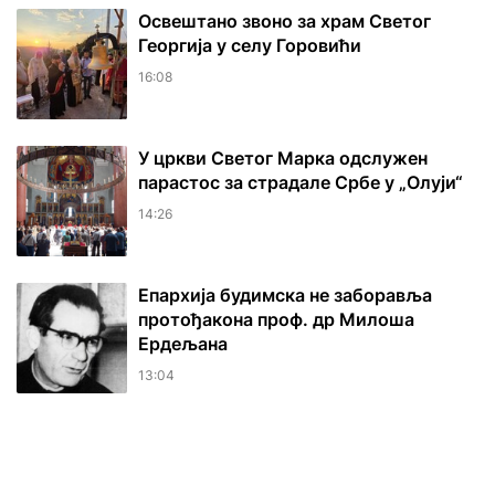
Освештано звоно за храм Светог
Георгија у селу Горовићи
16:08
У цркви Светог Марка одслужен
парастос за страдале Србе у „Олуји“
14:26
Епархија будимска не заборавља
протођакона проф. др Милоша
Ердељана
13:04