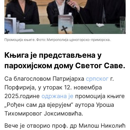
Промоција књиге. Фото: Митрополија црногорско-приморска.
Књига је представљена у
парохијском дому Светог Саве.
Са благословом Патријарха
српског
г.
Порфирија, у уторак 12. новембра
2025.године
одржана је
промоција књиге
„Рођен сам да вјерујем“ аутора Уроша
Тихомировог Јоксимовића.
Вече је отворио проф. др Милош Николић