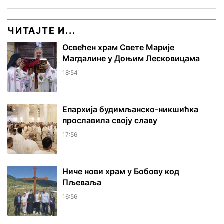
ЧИТАЈТЕ И...
Освећен храм Свете Марије
Магдалине у Доњим Лесковицама
18:54
Епархија будимљанско-никшићка
прославила своју славу
17:56
Ниче нови храм у Бобову код
Пљеваља
16:56