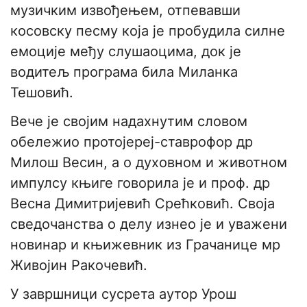
музичким извођењем, отпевавши
косовску песму која је пробудила силне
емоције међу слушаоцима, док је
водитељ програма била Миланка
Тешовић.
Вече је својим надахнутим словом
обележио протојереј-ставрофор др
Милош Весин, а о духовном и животном
импулсу књиге говорила је и проф. др
Весна Димитријевић Срећковић. Своја
сведочанства о делу изнео је и уважени
новинар и књижевник из Грачанице мр
Живојин Ракочевић.
У завршници сусрета аутор Урош