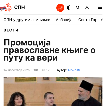
СПН
СПН у другим земљама:
Албанија
Света Гора Ат
ВЕСТИ
Промоција
православне књиге о
путу ка вери
Аутор:
Novosti
17
14. новембар 2025. 12:18