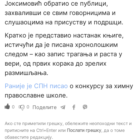
Јоксимовић обратио се публици,
захваливши се свим говорницима и
слушаоцима на присуству и подршци.
Кратко је представио настанак књиге,
истичући да је писана хронолошким
следом – као запис трагања и раста у
вери, од првих корака до зрелих
размишљања.
Раније је СПН писао
о конкурсу за химну
православне школе.
0
0
Поделите
Ако сте приметили грешку, обележите неопоходни текст и
притисните на Ctrl+Enter или
Послати грешку
, да о томе
обавестите редакцију.