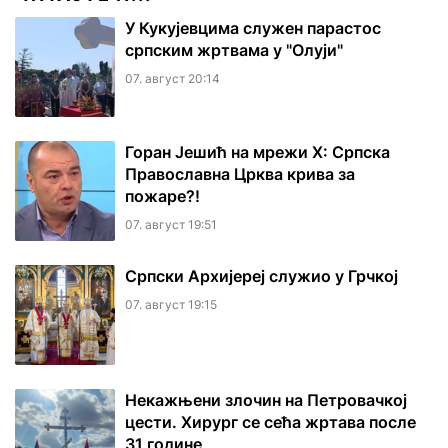
У Кукујевцима служен парастос
српским жртвама у "Олуји"
07. август 20:14
Горан Јешић на мрежи Х: Српска
Православна Црква крива за
пожаре?!
07. август 19:51
Српски Архијереј служио у Грчкој
07. август 19:15
Некажњени злочин на Петровачкој
цести. Хирург се сећа жртава после
31 године