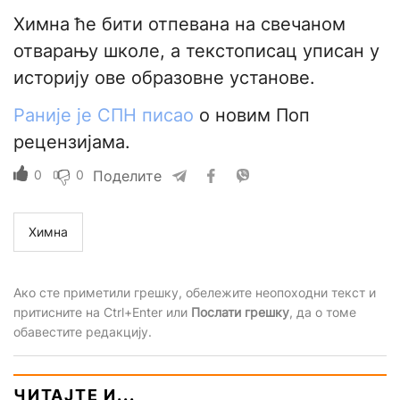
Химна ће бити отпевана на свечаном
отварању школе, а текстописац уписан у
историју ове образовне установе.
Раније је СПН писао
о новим Поп
рецензијама.
0
0
Поделите
Химна
Ако сте приметили грешку, обележите неопоходни текст и
притисните на Ctrl+Enter или
Послати грешку
, да о томе
обавестите редакцију.
ЧИТАЈТЕ И...