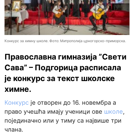
Конкурс за химну школе. Фото: Митрополија црногорско-приморска.
Православна гимназија ”Свети
Сава” – Подгорица расписала
је конкурс за текст школске
химне.
Конкурс
је отворен до 16. новембра а
право учешћа имају ученици ове
школе
,
појединачно или у тиму са највише три
члана.