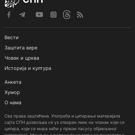
Вести
Заштита вере
Човек и црква
Историја и култура
Анкета
Хумор
О нама
Сва права заштићена. Употреба и цитирање материјала
сајта СПН дозвољва се уз отворен линк на чланак који се
цитира, који се мора наћи у првом пасусу објављеног
материјала. Мишљење редакције не мора се поклапати с