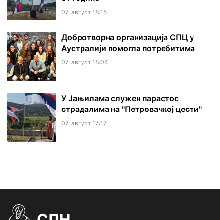
07. август 18:15
Добротворна организација СПЦ у
Аустралији помогла потребитима
07. август 18:04
У Јањилама служен парастос
страдалима на "Петровачкој цести"
07. август 17:17
СПН