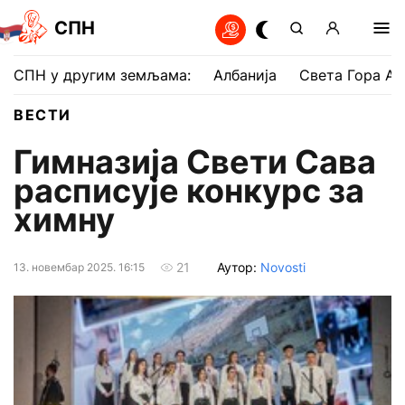
СПН
СПН у другим земљама:
Албанија
Света Гора Ат
ВЕСТИ
Гимназија Свети Сава
расписује конкурс за
химну
Аутор:
Novosti
21
13. новембар 2025. 16:15