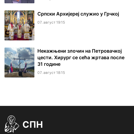
Српски Архијереј служио у Грчкој
07. август 19:15
Некажњени злочин на Петровачкој
цести. Хирург се сећа жртава после
31 године
07. август 18:15
СПН