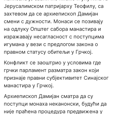
Јерусалимском патријарху Теофилу, са
захтевом да се архиепископ Дамијан
смени с дужности. Монаси се позивају
на одлуку Општег сабора манастира и
изражавају несагласност с поступцима
игумана у вези с предлогом закона о
правном статусу обитељи у Грчкој.
Конфликт се заоштрио у условима где
грчки парламент разматра закон који
признаје правни субјективитет Синајског
манастира у Грчкој.
Архиепископ Дамијан сматра да су
поступци монаха неканонски, будући да
није праћена процедура предвижена у