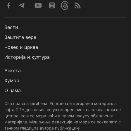
Вести
Заштита вере
Човек и црква
Историја и култура
Анкета
Хумор
О нама
Сва права заштићена. Употреба и цитирање материјала
сајта СПН дозвољва се уз отворен линк на чланак који се
цитира, који се мора наћи у првом пасусу објављеног
материјала. Мишљење редакције не мора се поклапати с
тачком гледишта аутора публикације.