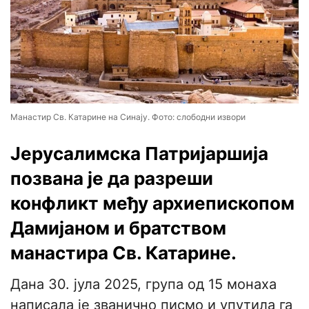
Манастир Св. Катарине на Синају. Фото: слободни извори
Јерусалимска Патријаршија
позвана је да разреши
конфликт међу архиепископом
Дамијаном и братством
манастира Св. Катарине.
Дана 30. јула 2025, група од 15 монаха
написала је званично писмо и упутила га