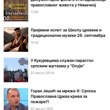
православног живота у Немачкој
11:06
Пријемни испит за Школу црквене и
традиционалне музике 26. септембра
10:02
У Кукујевцима служен парастос
српским жртвама у "Олуји"
07. август 20:14
Горан Јешић на мрежи Х: Српска
Православна Црква крива за
пожаре?!
07. август 19:51