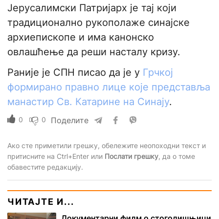
Јерусалимски Патријарх је тај који
традиционално рукополаже синајске
архиепископе и има канонско
овлашћење да реши насталу кризу.
Раније је СПН писао да је у
Грчкој
формирано правно лице које представља
манастир Св. Катарине на Синају
.
0
0
Поделите
Ако сте приметили грешку, обележите неопоходни текст и
притисните на Ctrl+Enter или
Послати грешку
, да о томе
обавестите редакцију.
ЧИТАЈТЕ И...
Документарни филм о стогодишњици