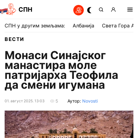
СПН
СПН у другим земљама:
Албанија
Света Гора Ат
ВЕСТИ
Монаси Синајског
манастира моле
патријарха Теофила
да смени игумана
Аутор:
Novosti
5
01. август 2025. 13:03