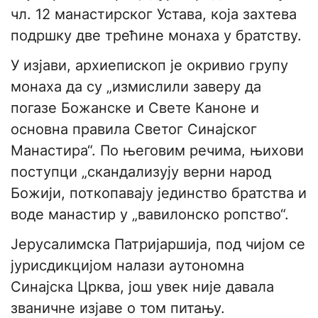
чл. 12 манастирског Устава, која захтева
подршку две трећине монаха у братству.
У изјави, архиепископ је окривио групу
монаха да су „измислили заверу да
погазе Божанске и Свете Каноне и
основна правила Светог Синајског
Манастира“. По његовим речима, њихови
поступци „скандализују верни народ
Божији, поткопавају јединство братства и
воде манастир у „вавилонско ропство“.
Јерусалимска Патријаршија, под чијом се
јурисдикцијом налази аутономна
Синајска Црква, још увек није давала
званичне изјаве о том питању.