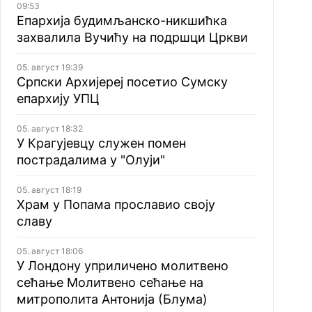
09:53
Епархија будимљанско-никшићка
захвалила Вучићу на подршци Цркви
05. август 19:39
Српски Архијереј посетио Сумску
епархију УПЦ
05. август 18:32
У Крагујевцу служен помен
пострадалима у "Олуји"
05. август 18:19
Храм у Попама прославио своју
славу
05. август 18:06
У Лондону уприличено молитвено
сећање Молитвено сећање на
митрополита Антонија (Блума)