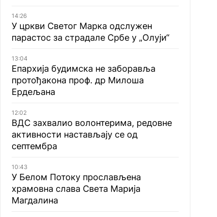
14:26
У цркви Светог Марка одслужен
парастос за страдале Србе у „Олуји“
13:04
Епархија будимска не заборавља
протођакона проф. др Милоша
Ердељана
12:02
ВДС захвалио волонтерима, редовне
активности настављају се од
септембра
10:43
У Белом Потоку прослављена
храмовна слава Света Марија
Магдалина