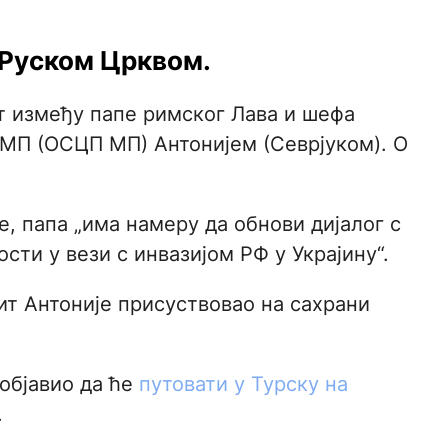
 Руском Црквом.
ет између папе римског Лава и шефа
МП (ОСЦП МП) Антонијем (Севрјуком). О
, папа „има намеру да обнови дијалог с
ти у вези с инвазијом РФ у Украјину“.
ит Антоније присуствовао на сахрани
 објавио да ће
путовати у Турску на
.