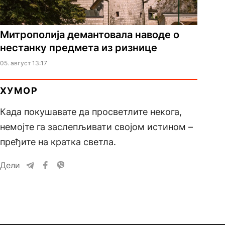
Митрополија демантовала наводе о
нестанку предмета из ризнице
05. август 13:17
ХУМОР
Када покушавате да просветлите некога,
немојте га заслепљивати својом истином –
пређите на кратка светла.
Дели