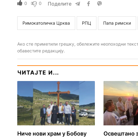
0
0
Поделите
Римокатоличка Црква
РПЦ
Папа римски
Ако сте приметили грешку, обележите неопоходни текст 
обавестите редакцију.
ЧИТАЈТЕ И...
Ниче нови храм у Бобову
Освештано з