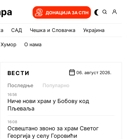
ара
ДОНАЦИЈА ЗА СПН
ка
САД
Чешка и Словачка
Украјина
Хумор
О нама
ВЕСТИ
06. август 2026.
Последње
Популарно
16:56
Ниче нови храм у Бобову код
Пљеваља
16:08
Освештано звоно за храм Светог
Георгија у селу Горовићи