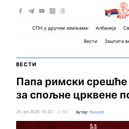
СПН у другим земљама:
Албанија
Св
Вести
Заштита в
ВЕСТИ
Папа римски срешће
за спољне црквене 
25. јул 2025. 15:23
Аутор:
Novosti
16