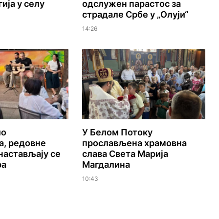
ија у селу
одслужен парастос за
страдале Србе у „Олуји“
14:26
ио
У Белом Потоку
а, редовне
прослављена храмовна
настављају се
слава Света Марија
ра
Магдалина
10:43