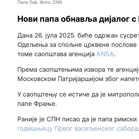
Папа Лав. Фото: CNN
Нови папа обнавља дијалог с
Дана 26. јула 2025. биће одржан суср
Одељења за спољне црквене послове 
томе саопштава агенција
ANSA
.
Према саопштењима извора те агенције
Московском Патријаршијом због напетос
У саопштењу се истиче да је митропол
папе Фрање.
Раније је СПН писао да је папа римски
годишњицу Првог васељенског сабора