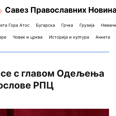
Савез Православних Новин
ета Гора Атос
Бугарска
Грчка
Грузија
Немач
ере
Човек и црква
Историја и култура
Анкета
 се с главом Одељења
послове РПЦ