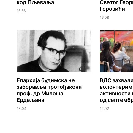
код Пљеваља
Светог Георг
Горовићи
16:56
16:08
Епархија будимска не
ВДС захвал
заборавља протођакона
волонтерим
проф. др Милоша
активности 
Ердељана
од септемб
13:04
12:02