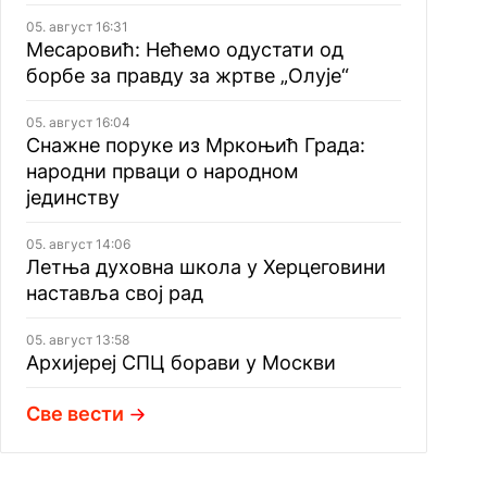
05. август 16:31
Месаровић: Нећемо одустати од
борбе за правду за жртве „Олује“
05. август 16:04
Снажне поруке из Мркоњић Града:
народни прваци о народном
јединству
05. август 14:06
Летња духовна школа у Херцеговини
наставља свој рад
05. август 13:58
Архијереј СПЦ борави у Москви
Све вести