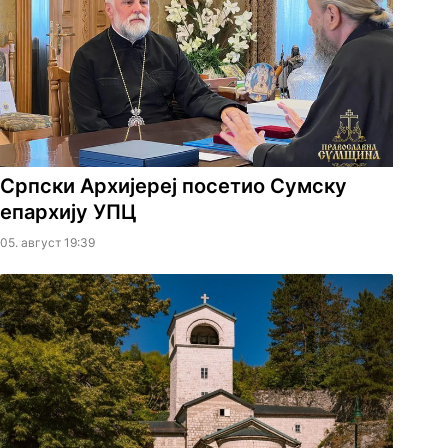
Српски Архијереј посетио Сумску
епархију УПЦ
05. август 19:39