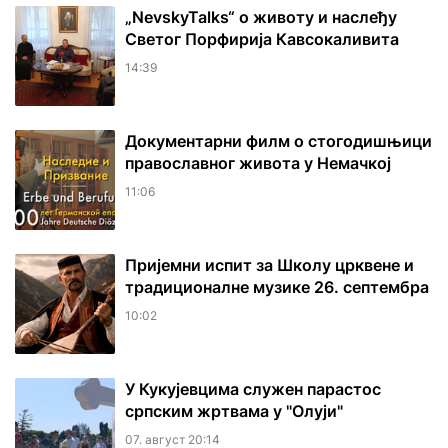
„NevskyTalks“ о животу и наслеђу
Светог Порфирија Кавсокаливита
14:39
Документарни филм о стогодишњици
православног живота у Немачкој
11:06
Пријемни испит за Школу црквене и
традиционалне музике 26. септембра
10:02
У Кукујевцима служен парастос
српским жртвама у "Олуји"
07. август 20:14