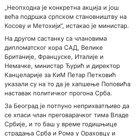
„Неопходна је конкретна акција и још
већа подршка српском становништву на
Косову и Метохији“, истакао је министар.
На другом састанку са члановима
дипломатског кора САД, Велике
Британије, Француске, Италије и
Немачке, министар Ђурић и директор
Канцеларије за КиМ Петар Петковић
указали су на то да је хапшење Поповића
наставак политичког прогона Срба.
За Београд је потпуно неприхватљиво да
се хпаси члан преговарачког тима Владе
Србије, и то баш у време годишњице
страдања Срба и Рома у Ораховцу и