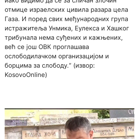
иако видимо да се за сличан злочин
отмице израелских цивила разара цела
Газа. И поред свих међународних група
истражитеља Унмика, Еулекса и Хашког
трибунала нема суђених и кажњених,
већ се још ОВК проглашава
ослободилачком организацијом и
борцима за слободу.“ (извор:
KosovoOnline)