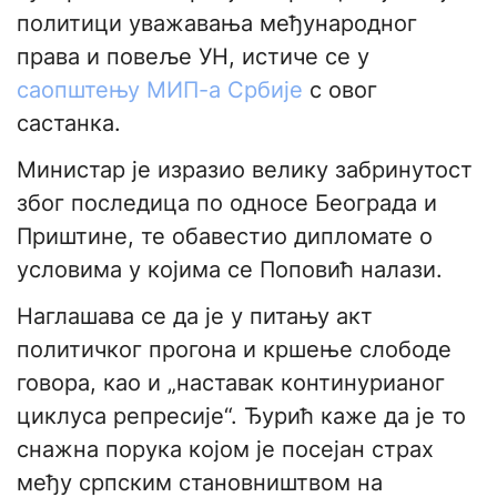
политици уважавања међународног
права и повеље УН, истиче се у
саопштењу МИП-а Србије
с овог
састанка.
Министар је изразио велику забринутост
због последица по односе Београда и
Приштине, те обавестио дипломате о
условима у којима се Поповић налази.
Наглашава се да је у питању акт
политичког прогона и кршење слободе
говора, као и „наставак континурианог
циклуса репресије“. Ђурић каже да је то
снажна порука којом је посејан страх
међу српским становништвом на