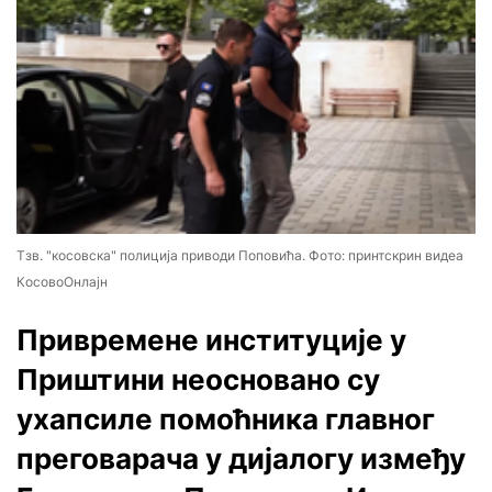
Тзв. "косовска" полиција приводи Поповића. Фото: принтскрин видеа
КосовоОнлајн
Привремене институције у
Приштини неосновано су
ухапсиле помоћника главног
преговарача у дијалогу између