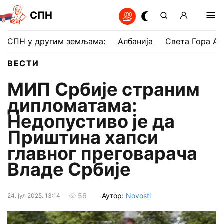
СПН
СПН у другим земљама:
Албанија
Света Гора Ат
ВЕСТИ
МИП Србије страним
дипломатама:
Недопустиво је да
Приштина хапси
главног преговарача
Владе Србије
Аутор:
Novosti
56
24. јул 2025. 13:14