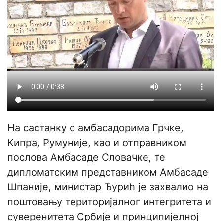
На састанку с амбасадорима Грчке,
Кипра, Румуније, као и отправником
послова Амбасаде Словачке, те
дипломатским представником Амбасаде
Шпаније, министар Ђурић је захвалио на
поштовању територијалног интегритета и
суверенитета Србије и принципијелној