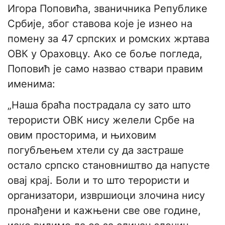
Игора Поповића, званичника Републике
Србије, због ставова које је изнео на
помену за 47 српских и ромских жртава
ОВК у Ораховцу. Ако се боље погледа,
Поповић је само назвао ствари правим
именима:
„Наша браћа пострадала су зато што
терористи ОВК нису желели Србе на
овим просторима, и њиховим
погубљењем хтели су да застраше
остало српско становништво да напусте
овај крај. Боли и то што терористи и
организатори, извршиоци злочина нису
пронађени и кажњени све ове године,