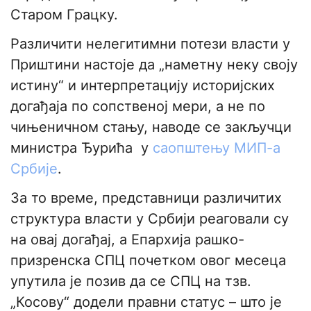
Старом Грацку.
Различити нелегитимни потези власти у
Приштини настоје да „наметну неку своју
истину“ и интерпретацију историјских
догађаја по сопственој мери, а не по
чињеничном стању, наводе се закључци
министра Ђурића у
саопштењу МИП-а
Србије
.
За то време, представници различитих
структура власти у Србији реаговали су
на овај догађај, а Епархија рашко-
призренска СПЦ почетком овог месеца
упутила је позив да се СПЦ на тзв.
„Косову“ додели правни статус – што је