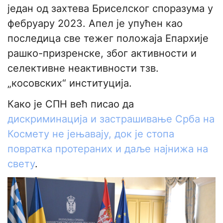
један од захтева Бриселског споразума у
фебруару 2023. Апел је упућен као
последица све тежег положаја Епархије
рашко-призренске, због активности и
селективне неактивности тзв.
„косовских“ институција.
Како је СПН већ писао да
дискриминација и застрашивање Срба на
Космету не јењавају, док је стопа
повратка протераних и даље најнижа на
свету
.