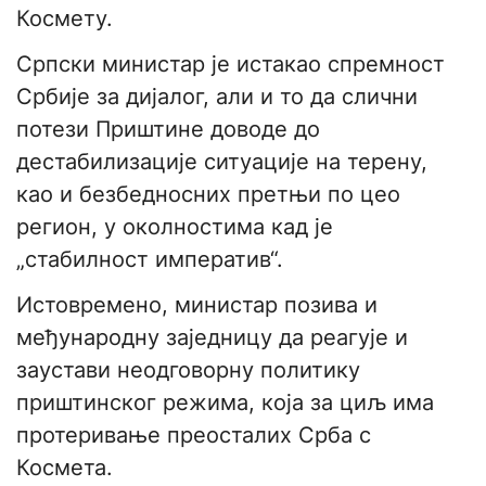
Космету.
Српски министар је истакао спремност
Србије за дијалог, али и то да слични
потези Приштине доводе до
дестабилизације ситуације на терену,
као и безбедносних претњи по цео
регион, у околностима кад је
„стабилност императив“.
Истовремено, министар позива и
међународну заједницу да реагује и
заустави неодговорну политику
приштинског режима, која за циљ има
протеривање преосталих Срба с
Космета.