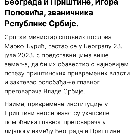
Београда и Приштине, Игора
Поповића, званичника
Републике Србије.
Српски министар спољних послова
Марко Ђурић, састао се у Београду 23.
јула 2023. с представницима више
земаља, да би их обавестио о најновијем
потезу приштинских привремених власти
и захтевао ослобађање главног
преговарача Владе Србије.
Наиме, привремене институције у
Приштини неосновано су ухапсиле
помоћника главног преговарача у
дијалогу између Београда и Приштине,