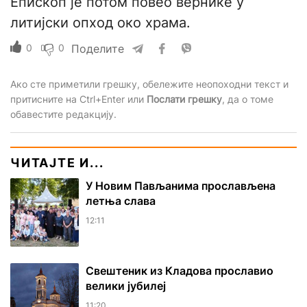
Епископ је потом повео вернике у
литијски опход око храма.
0
0
Поделите
Ако сте приметили грешку, обележите неопоходни текст и
притисните на Ctrl+Enter или
Послати грешку
, да о томе
обавестите редакцију.
ЧИТАЈТЕ И...
У Новим Пављанима прослављена
летња слава
12:11
Свештеник из Кладова прославио
велики јубилеј
11:20