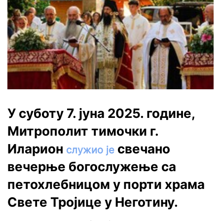
У суботу 7. јуна 2025. године,
Митрополит тимочки г.
Иларион
свечано
служио је
вечерње богослужење са
петохлебницом у порти храма
Свете Тројице у Неготину.