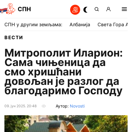
СПН
СПН у другим земљама:
Албанија
Света Гора Ат
ВЕСТИ
Митрополит Иларион:
Сама чињеница да
смо хришћани
довољан је разлог да
благодаримо Господу
Аутор:
Novosti
09. јун 2025. 20:48