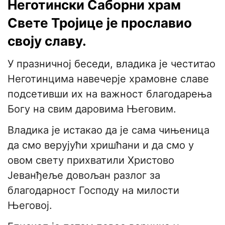
Неготински Саборни храм
Свете Тројице је прославио
своју славу.
У празничној беседи, владика је честитао
Неготинцима навечерје храмовне славе
подсетивши их на важност благодарења
Богу на свим даровима Његовим.
Владика је истакао да је сама чињеница
да смо верујући хришћани и да смо у
овом свету прихватили Христово
Јеванђеље довољан разлог за
благодарност Господу на милости
Његовој.