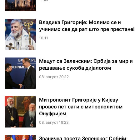
Владика Григорије: Молимо се и
учинимо све да рат што пре престане!
10:11
Мацут са Зеленским: Србија за мир и
решавање сукоба дијалогом
08. август 20:12
Митрополит Григорије у Кијеву
провео пет сати с митрополитом
Онуфријем
08. август 19:23
Званична посета Зеленског Србији: