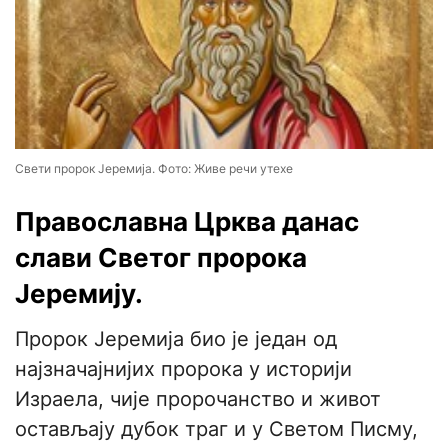
Свети пророк Јеремија. Фото: Живе речи утехе
Православна Црква данас
слави Светог пророка
Јеремију.
Пророк Јеремија био је један од
најзначајнијих пророка у историји
Израела, чије пророчанство и живот
остављају дубок траг и у Светом Писму,