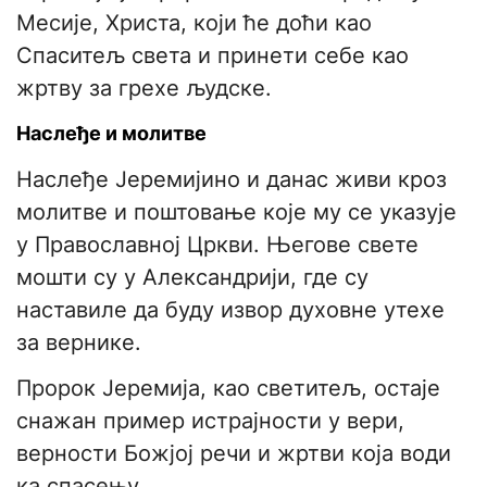
Месије, Христа, који ће доћи као
Спаситељ света и принети себе као
жртву за грехе људске.
Наслеђе и молитве
Наслеђе Јеремијино и данас живи кроз
молитве и поштовање које му се указује
у Православној Цркви. Његове свете
мошти су у Александрији, где су
наставиле да буду извор духовне утехе
за вернике.
Пророк Јеремија, као светитељ, остаје
снажан пример истрајности у вери,
верности Божјој речи и жртви која води
ка спасењу.