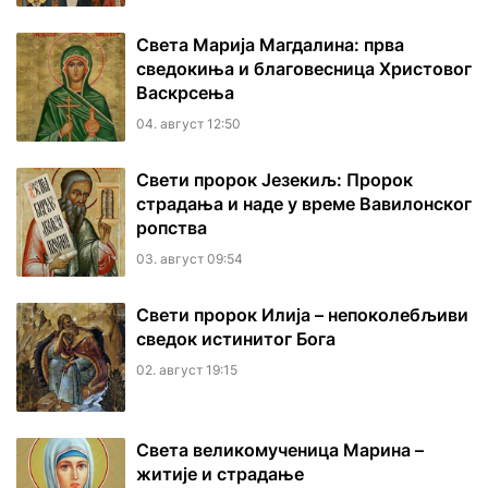
Света Марија Магдалина: прва
сведокиња и благовесница Христовог
Васкрсења
04. август 12:50
Свети пророк Језекиљ: Пророк
страдања и наде у време Вавилонског
ропства
03. август 09:54
Свети пророк Илија – непоколебљиви
сведок истинитог Бога
02. август 19:15
Света великомученица Марина –
житије и страдање