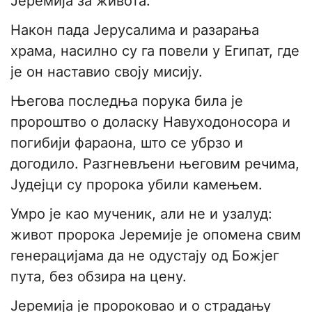
Јеремија за живота.
Након пада Јерусалима и разарања
храма, насилно су га повели у Египат, где
је он наставио своју мисију.
Његова последња порука била је
пророштво о доласку Навуходоносора и
погибији фараона, што се убрзо и
догодило. Разгневљени његовим речима,
Јудејци су пророка убили камењем.
Умро је као мученик, али не и узалуд:
живот пророка Јеремије је опомена свим
генерацијама да не одустају од Божјег
пута, без обзира на цену.
Јеремија је пророковао и о страдању