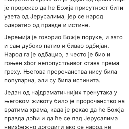
је прорекао да ће Божја присутност бити
узета од Јерусалима, јер се народ
одвратио од правде и истине.
Јеремија је говорио Божје поруке, и зато
и сам дубоко патио и бивао одбијан.
Народ га је одбацио, а често је био и
гоњен због непопустљивог става према
греху. Његова пророчанства нису била
популарна, али су била истинита.
Један од најдраматичнијих тренутака у
његовом животу било је пророчанство на
вратима храма, када је рекао да ће Божја
правда доћи и да ће се пад Јерусалима
неизбежно догодити ако се народ не