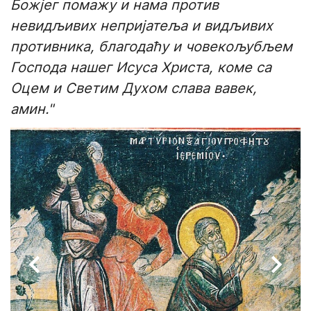
Божјег помажу и нама против
невидљивих непријатеља и видљивих
противника, благодаћу и човекољубљем
Господа нашег Исуса Христа, коме са
Оцем и Светим Духом слава вавек,
амин."