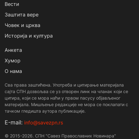
Вести
Заштита вере
Човек и црква
Историја и култура
Анкета
Хумор
О нама
Сва права заштићена. Употреба и цитирање материјала
сајта СПН дозвољва се уз отворен линк на чланак који се
цитира, који се мора наћи у првом пасусу објављеног
материјала. Мишљење редакције не мора се поклапати с
тачком гледишта аутора публикације.
Е-mail:
info@savezpn.rs
© 2015-2026. СПН "Савез Православних Новинара"