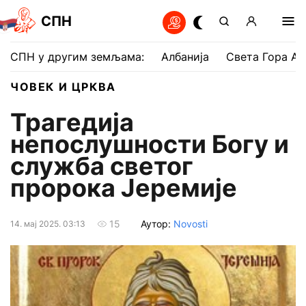
СПН
СПН у другим земљама:
Албанија
Света Гора Ат
ЧОВЕК И ЦРКВА
Трагедија
непослушности Богу и
служба светог
пророка Јеремије
Аутор:
Novosti
15
14. мај 2025. 03:13