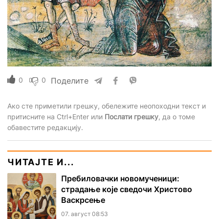
0
0
Поделите
Ако сте приметили грешку, обележите неопоходни текст и
притисните на Ctrl+Enter или
Послати грешку
, да о томе
обавестите редакцију.
ЧИТАЈТЕ И...
Пребиловачки новомученици:
страдање које сведочи Христово
Васкрсење
07. август 08:53