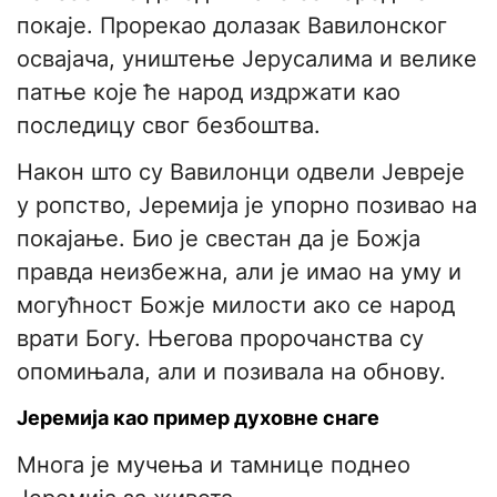
покаје. Прорекао долазак Вавилонског
освајача, уништење Јерусалима и велике
патње које ће народ издржати као
последицу свог безбоштва.
Након што су Вавилонци одвели Јевреје
у ропство, Јеремија је упорно позивао на
покајање. Био је свестан да је Божја
правда неизбежна, али је имао на уму и
могућност Божје милости ако се народ
врати Богу. Његова пророчанства су
опомињала, али и позивала на обнову.
Јеремија као пример духовне снаге
Многа је мучења и тамнице поднео