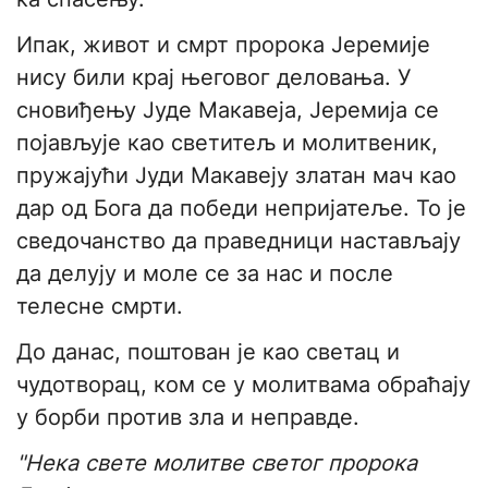
Ипак, живот и смрт пророка Јеремије
нису били крај његовог деловања. У
сновиђењу Јуде Макавеја, Јеремија се
појављује као светитељ и молитвеник,
пружајући Јуди Макавеју златан мач као
дар од Бога да победи непријатеље. То је
сведочанство да праведници настављају
да делују и моле се за нас и после
телесне смрти.
До данас, поштован је као светац и
чудотворац, ком се у молитвама обраћају
у борби против зла и неправде.
"Нека свете молитве светог пророка