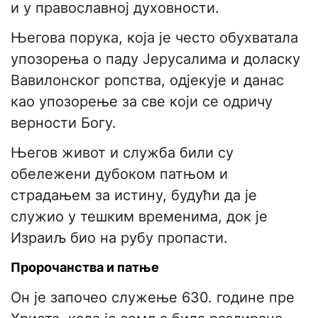
и у православној духовности.
Његова порука, која је често обухватала
упозорења о паду Јерусалима и доласку
Вавилонског ропства, одјекује и данас
као упозорење за све који се одричу
верности Богу.
Његов живот и служба били су
обележени дубоком патњом и
страдањем за истину, будући да је
служио у тешким временима, док је
Израиљ био на рубу пропасти.
Пророчанства и патње
Он је започео служење 630. године пре