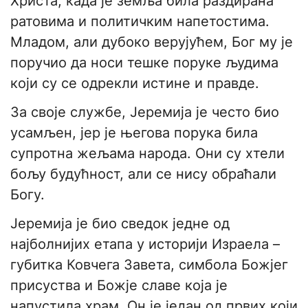
Христа, када је земља била раздирана
ратовима и политичким напетостима.
Младом, али дубоко верујућем, Бог му је
поручио да носи тешке поруке људима
који су се одрекли истине и правде.
За своје службе, Јеремија је често био
усамљен, јер је његова порука била
супротна жељама народа. Они су хтели
бољу будућност, али се нису обраћали
Богу.
Јеремија је био сведок једне од
најболнијих етапа у историји Израела –
губитка Ковчега Завета, симбола Божјег
присуства и Божје славе која је
напустила храм. Он је један од првих који