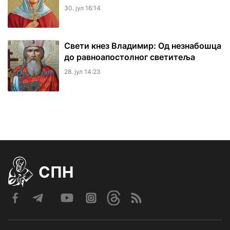
30. јул 16:14
Свети кнез Владимир: Од незнабошца
до равноапостолног светитеља
28. јул 14:23
СПН