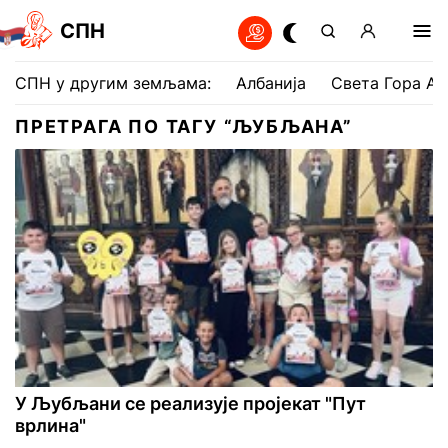
СПН
СПН у другим земљама:
Албанија
Света Гора Ат
ПРЕТРАГА ПО ТАГУ “ЉУБЉАНА”
У Љубљани се реализује пројекат "Пут
врлина"