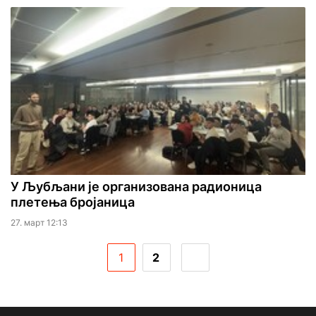
У Љубљани је организована радионица
плетења бројаница
27. март 12:13
1
2