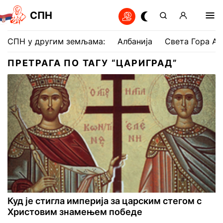
СПН
СПН у другим земљама:
Албанија
Света Гора Ат
ПРЕТРАГА ПО ТАГУ “ЦАРИГРАД”
Куд је стигла империја за царским стегом с
Христовим знамењем победе