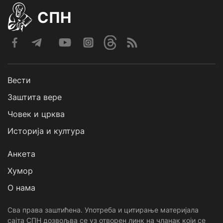
СПН
Вести
Заштита вере
Човек и црква
Историја и култура
Анкета
Хумор
О нама
Сва права заштићена. Употреба и цитирање материјала
сајта СПН дозвољва се уз отворен линк на чланак који се