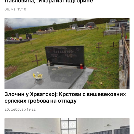
Павловића, „Икара из Подгорине“
06. мај 15:10
Злочин у Хрватској: Крстови с вишевековних
српских гробова на отпаду
20. фебруар 19:22