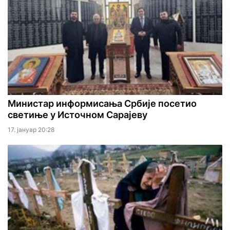
Министар информисања Србије посетио
светиње у Источном Сарајеву
17. јануар 20:28