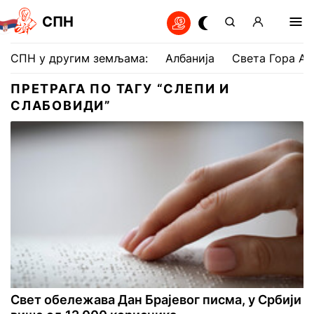
СПН
СПН у другим земљама:
Албанија
Света Гора Ат
ПРЕТРАГА ПО ТАГУ “СЛЕПИ И
СЛАБОВИДИ”
Свет обележава Дан Брајевог писма, у Србији