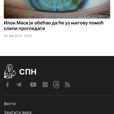
Илон Маск је обећао да ће уз његову помоћ
слепи прогледати
05. мај 2025. 16:33
СПН
Вести
Заштита вере