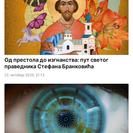
Од престола до изгнанства: пут светог
праведника Стефана Бранковића
22. октобар 2025. 21:13