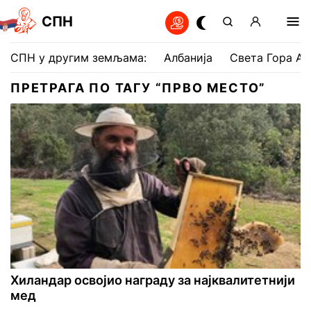
СПН
СПН у другим земљама:
Албанија
Света Гора Ат
ПРЕТРАГА ПО ТАГУ “ПРВО МЕСТО”
Хиландар освојио награду за најквалитетнији
мед