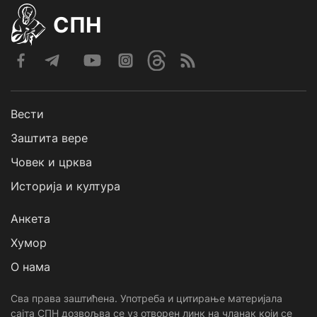
СПН
Вести
Заштита вере
Човек и црква
Историја и култура
Анкета
Хумор
О нама
Сва права заштићена. Употреба и цитирање материјала
сајта СПН дозвољва се уз отворен линк на чланак који се