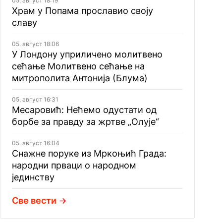
05. август 18:19
Храм у Попама прославио своју
славу
05. август 18:06
У Лондону уприличено молитвено
сећање Молитвено сећање на
митрополита Антонија (Блума)
05. август 16:31
Месаровић: Нећемо одустати од
борбе за правду за жртве „Олује“
05. август 16:04
Снажне поруке из Мркоњић Града:
народни прваци о народном
јединству
Све вести