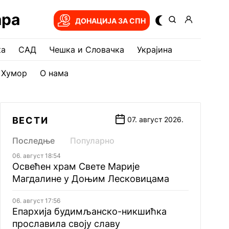
ара
ДОНАЦИЈА ЗА СПН
ка
САД
Чешка и Словачка
Украјина
Хумор
О нама
ВЕСТИ
07. август 2026.
Последње
Популарно
06. август 18:54
Освећен храм Свете Марије
Магдалине у Доњим Лесковицама
06. август 17:56
Епархија будимљанско-никшићка
прославила своју славу