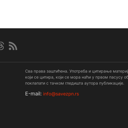
Сва права заштићена. Употреба и цитирање материј
који се цитира, који се мора наћи у првом пасусу
поклапати с тачком гледишта аутора публикације.
Е-mail:
info@savezpn.rs