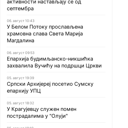
активности настављају се од
септембра
06. август 10:43
У Белом Потоку прослављена
храмовна слава Света Марија
Магдалина
06. август 09:53
Епархија будимљанско-никшићка
захвалила Вучићу на подршци Цркви
05. август 19:39
Српски Архијереј посетио Сумску
епархију УПЦ
05. август 18:32
У Крагујевцу служен помен
пострадалима у "Олуји"