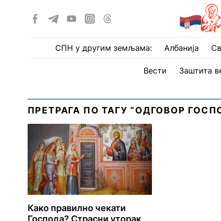
СПН у другим земљама:
Албанија
Св
Вести
Заштита в
ПРЕТРАГА ПО ТАГУ “ОДГОВОР ГОС
Како правилно чекати
Господа? Страсни уторак