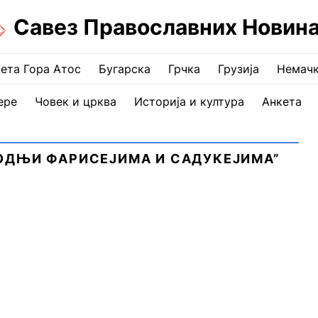
Савез Православних Новин
ета Гора Атос
Бугарска
Грчка
Грузија
Немач
ере
Човек и црква
Историја и култура
Анкета
ПОДЊИ ФАРИСЕЈИМА И САДУКЕЈИМА”