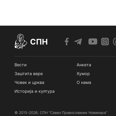
СПН
Вести
Анкета
Заштита вере
Хумор
Човек и црква
О нама
Историја и култура
© 2015-2026. СПН "Савез Православних Новинара"