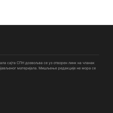
ала сајта СПН дозвољва се уз отворен линк на чланак
 објављеног материјала. Мишљење редакције не мора се