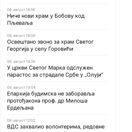
06. август 16:56
Ниче нови храм у Бобову код
Пљеваља
06. август 16:08
Освештано звоно за храм Светог
Георгија у селу Горовићи
06. август 14:26
У цркви Светог Марка одслужен
парастос за страдале Србе у „Олуји“
06. август 13:04
Епархија будимска не заборавља
протођакона проф. др Милоша
Ердељана
06. август 12:02
ВДС захвалио волонтерима, редовне