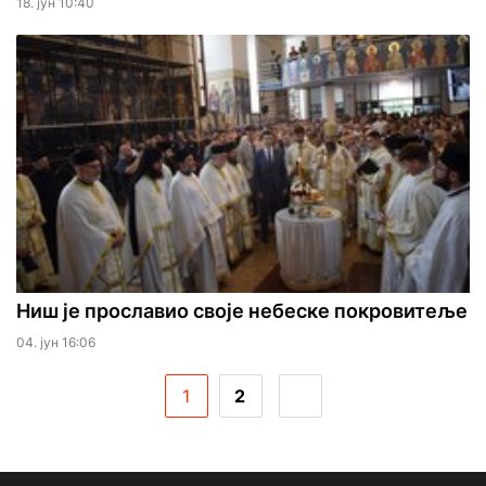
18. јун 10:40
Ниш је прославио своје небеске покровитеље
04. јун 16:06
1
2