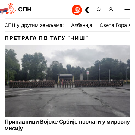
СПН
СПН у другим земљама:
Албанија
Света Гора Ат
ПРЕТРАГА ПО ТАГУ “НИШ”
Припадници Војске Србије послати у мировну
мисију