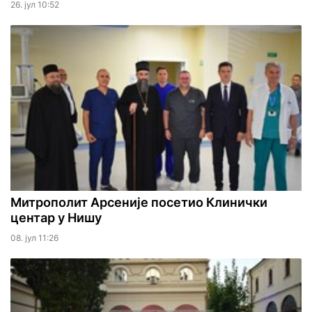
26. јул 10:52
Митрополит Арсеније посетио Клинички
центар у Нишу
08. јул 11:26