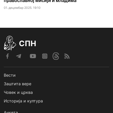
православној мисији и младима
01. децембар 2025. 19:10
СПН
Вести
Заштита вере
Човек и црква
Историја и култура
Анкета