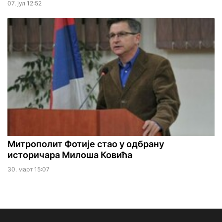
07. јул 12:52
Митрополит Фотије стао у одбрану
историчара Милоша Ковића
30. март 15:07