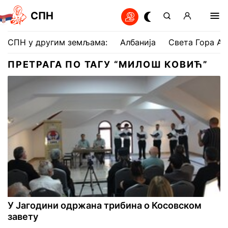
СПН
СПН у другим земљама:
Албанија
Света Гора Ат
ПРЕТРАГА ПО ТАГУ “МИЛОШ КОВИЋ”
У Јагодини одржана трибина о Косовском
завету