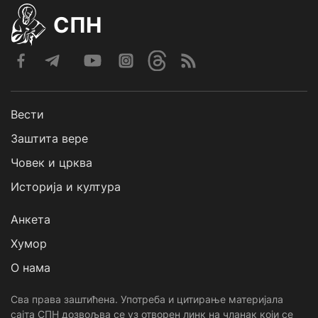
СПН
Вести
Заштита вере
Човек и црква
Историја и култура
Анкета
Хумор
О нама
Сва права заштићена. Употреба и цитирање материјала
сајта СПН дозвољва се уз отворен линк на чланак који се