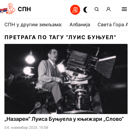
СПН
СПН у другим земљама:
Албанија
Света Гора Ат
ПРЕТРАГА ПО ТАГУ “ЛУИС БУЊУЕЛ”
„Назарен“ Луиса Буњуела у књижари „Слово“
04. новембар 2025. 15:58