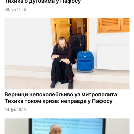
Тихика о дуговима у Пафосу
09. јун 17:45
Верници непоколебљиво уз митрополита
Тихика током кризе: неправда у Пафосу
04. јун 15:19