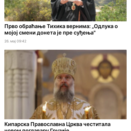
Прво обраћање Тихика вернима: „Одлука о
мојој смени донета је пре суђења"
26. мај 09:42
Кипарска Православна Црква честитала
новом поглавару Грузије