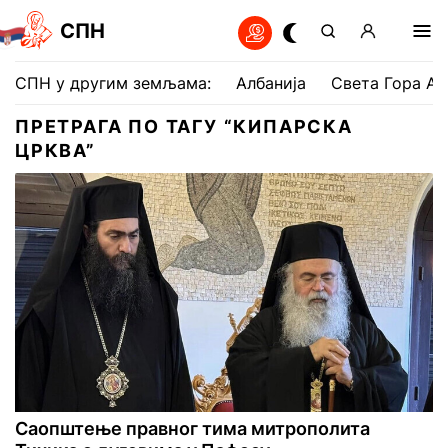
СПН
СПН у другим земљама:
Албанија
Света Гора Ат
ПРЕТРАГА ПО ТАГУ “КИПАРСКА
ЦРКВА”
Саопштење правног тима митрополита