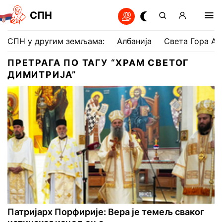
СПН
СПН у другим земљама:
Албанија
Света Гора Ат
ПРЕТРАГА ПО ТАГУ “ХРАМ СВЕТОГ
ДИМИТРИЈА”
Патријарх Порфирије: Вера је темељ сваког