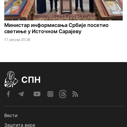
Министар информисања Србије посетио
светиње у Источном Сарајеву
17. јануар 20:28
СПН
Вести
Заштита вере