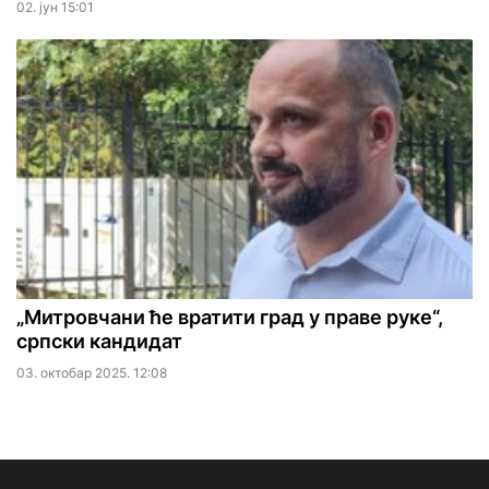
02. јун 15:01
„Митровчани ће вратити град у праве руке“,
српски кандидат
03. октобар 2025. 12:08