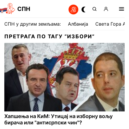
СПН
СПН у другим земљама:
Албанија
Света Гора Ат
ПРЕТРАГА ПО ТАГУ “ИЗБОРИ”
Хапшења на КиМ: Утицај на изборну вољу
бирача или "антисрпски чин"?