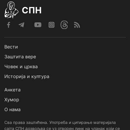
СПН
Вести
Заштита вере
Човек и црква
Историја и култура
Анкета
Хумор
О нама
Сва права заштићена. Употреба и цитирање материјала
сајта СПН дозвољва се уз отворен линк на чланак који се