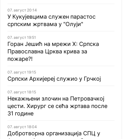
07. август 20:14
У Кукујевцима служен парастос
српским жртвама у "Олуји"
07. август 19:51
Горан Јешић на мрежи Х: Српска
Православна Црква крива за
пожаре?!
07. август 19:15
Српски Архијереј служио у Грчкој
07. август 18:15
Некажњени злочин на Петровачкој
цести. Хирург се сећа жртава после
31 године
07. август 18:04
Добротворна организација СПЦ у