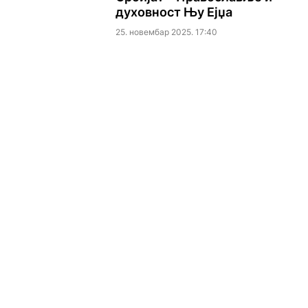
духовност Њу Ејџа
25. новембар 2025. 17:40