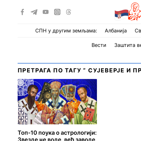
СПН у другим земљама:
Албанија
Св
Вести
Заштита в
ПРЕТРАГА ПО ТАГУ “ СУЈЕВЕРЈЕ И П
Топ-10 поука о астрологији:
Звезде не воде, већ заводе