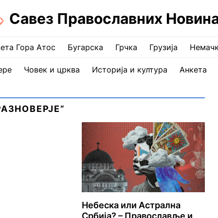
Савез Православних Новин
ета Гора Атос
Бугарска
Грчка
Грузија
Немач
ере
Човек и црква
Историја и култура
Анкета
РАЗНОВЕРЈЕ”
Небеска или Астрална
Србија? – Православље и