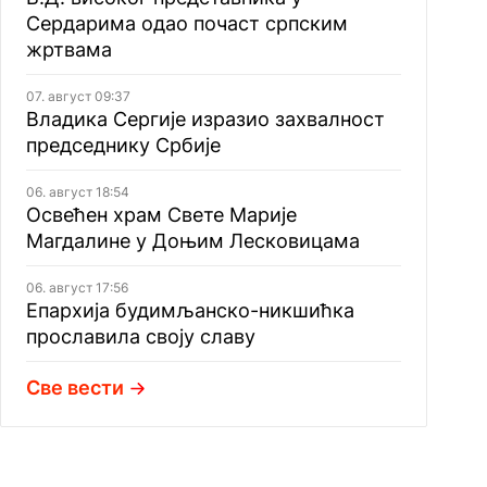
Сердарима одао почаст српским
жртвама
07. август 09:37
Владика Сергије изразио захвалност
председнику Србије
06. август 18:54
Освећен храм Свете Марије
Магдалине у Доњим Лесковицама
06. август 17:56
Епархија будимљанско-никшићка
прославила своју славу
Све вести