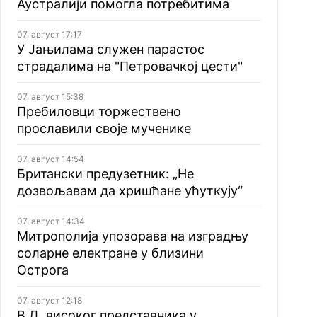
Аустралији помогла потребитима
07. август 17:17
У Јањилама служен парастос
страдалима на "Петровачкој цести"
07. август 15:38
Пребиловци торжествено
прославили своје мученике
07. август 14:54
Британски предузетник: „Не
дозвољавам да хришћане ућуткују“
07. август 14:34
Митрополија упозорава на изградњу
соларне електране у близини
Острога
07. август 12:18
В.Д. високог представника у