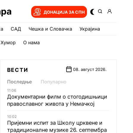
ара
ДОНАЦИЈА ЗА СПН
ка
САД
Чешка и Словачка
Украјина
Хумор
О нама
ВЕСТИ
08. август 2026.
Последње
Популарно
11:06
Документарни филм о стогодишњици
православног живота у Немачкој
10:02
Пријемни испит за Школу црквене и
традиционалне музике 26. септембра