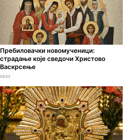
Пребиловачки новомученици:
страдање које сведочи Христово
Васкрсење
08:53