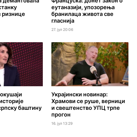
а демантовала
Француска: донет закон о
станку
еутаназији, упозорења
 ризнице
бранилаца живота све
гласнија
27. јул 20:06
Покушаји
Украјински новинар:
историје
Храмови се руше, верници
српску баштину
и свештенство УПЦ трпе
прогон
16. јул 13:29