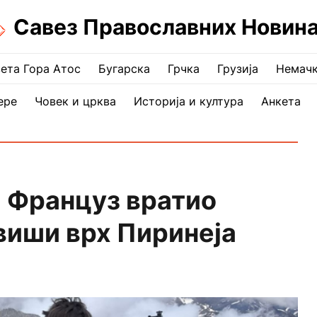
Савез Православних Новин
ета Гора Атос
Бугарска
Грчка
Грузија
Немач
ере
Човек и црква
Историја и култура
Анкета
 Француз вратио
виши врх Пиринеја