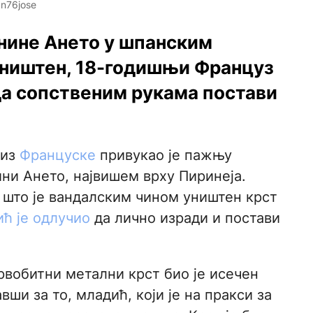
n76jose
анине Ането у шпанским
уништен, 18-годишњи Француз
да сопственим рукама постави
 из
Француске
привукао је пажњу
ни Ането, највишем врху Пиринеја.
 што је вандалским чином уништен крст
ћ је одлучио
да лично изради и постави
вобитни метални крст био је исечен
ши за то, младић, који је на пракси за