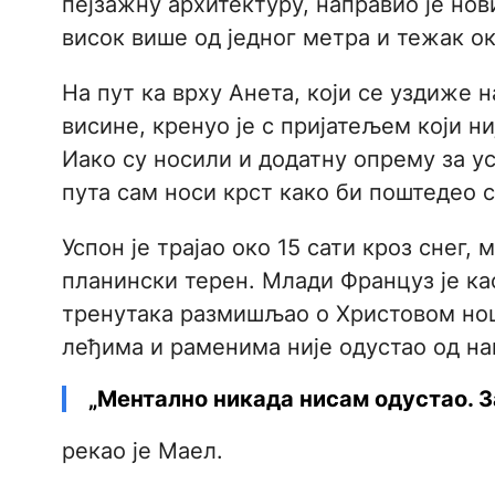
пејзажну архитектуру, направио је нови
висок више од једног метра и тежак о
На пут ка врху Анета, који се уздиже 
висине, кренуо је с пријатељем који н
Иако су носили и додатну опрему за ус
пута сам носи крст како би поштедео 
Успон је трајао око 15 сати кроз снег,
планински терен. Млади Француз је кас
тренутака размишљао о Христовом нош
леђима и раменима није одустао од на
„Ментално никада нисам одустао. З
рекао је Маел.