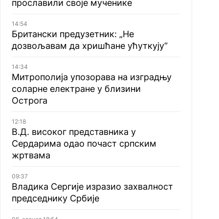
прославили своје мученике
14:54
Британски предузетник: „Не
дозвољавам да хришћане ућуткују“
14:34
Митрополија упозорава на изградњу
соларне електране у близини
Острога
12:18
В.Д. високог представника у
Сердарима одао почаст српским
жртвама
09:37
Владика Сергије изразио захвалност
председнику Србије