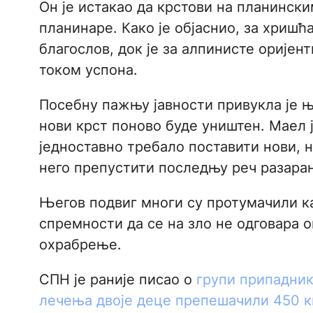
Он је истакао да крстови на планински
планинаре. Како је објаснио, за хришћ
благослов, док је за алпинисте оријен
током успона.
Посебну пажњу јавности привукла је њ
нови крст поново буде уништен. Маел ј
једноставно требало поставити нови, 
него препустити последњу реч разара
Његов подвиг многи су протумачили ка
спремности да се на зло не одговара 
охрабрење.
СПН је раније писао о
групи припадник
лечења двоје деце препешачили 450 к