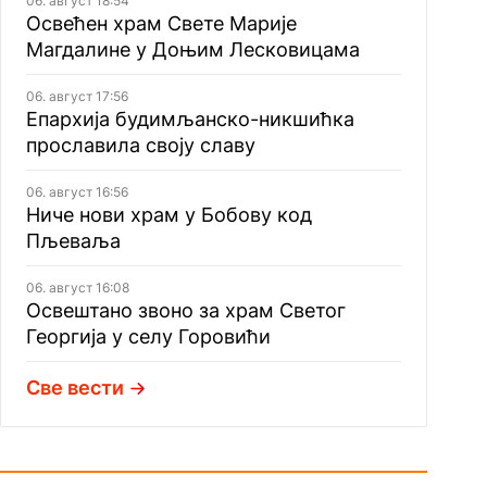
06. август 18:54
Освећен храм Свете Марије
Магдалине у Доњим Лесковицама
06. август 17:56
Епархија будимљанско-никшићка
прославила своју славу
06. август 16:56
Ниче нови храм у Бобову код
Пљеваља
06. август 16:08
Освештано звоно за храм Светог
Георгија у селу Горовићи
Све вести