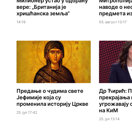
Милионер устао у одбрану
Митрополиј
вере: „Британија је
наводе о не
хришћанска земља“
предмета из
14:19
05. август 13:17
Предање о чудима свете
Др Ћирић: 
Јефимије која су
прекрајања 
променила историју Цркве
угрожавају 
на КиМ
25. јул 17:42
25. јул 13:14