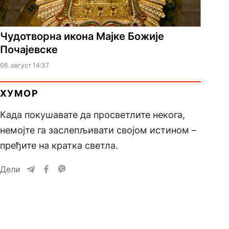
Чудотворна икона Мајке Божије
Почајевске
06. август 14:37
ХУМОР
Када покушавате да просветлите некога,
немојте га заслепљивати својом истином –
пређите на кратка светла.
Дели