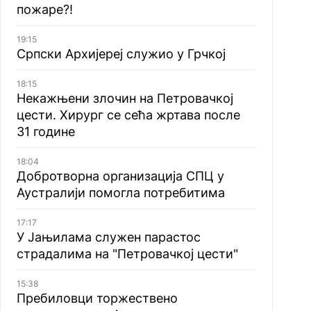
пожаре?!
19:15
Српски Архијереј служио у Грчкој
18:15
Некажњени злочин на Петровачкој
цести. Хирург се сећа жртава после
31 године
18:04
Добротворна организација СПЦ у
Аустралији помогла потребитима
17:17
У Јањилама служен парастос
страдалима на "Петровачкој цести"
15:38
Пребиловци торжествено