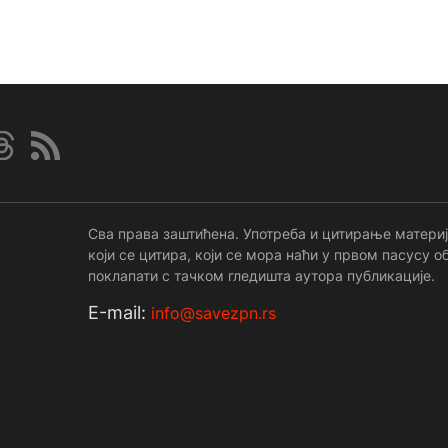
Сва права заштићена. Употреба и цитирање материј
који се цитира, који се мора наћи у првом пасусу
поклапати с тачком гледишта аутора публикације.
Е-mail:
info@savezpn.rs