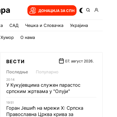
ара
ДОНАЦИЈА ЗА СПН
ка
САД
Чешка и Словачка
Украјина
Хумор
О нама
ВЕСТИ
07. август 2026.
Последње
Популарно
20:14
У Кукујевцима служен парастос
српским жртвама у "Олуји"
19:51
Горан Јешић на мрежи Х: Српска
Православна Црква крива за