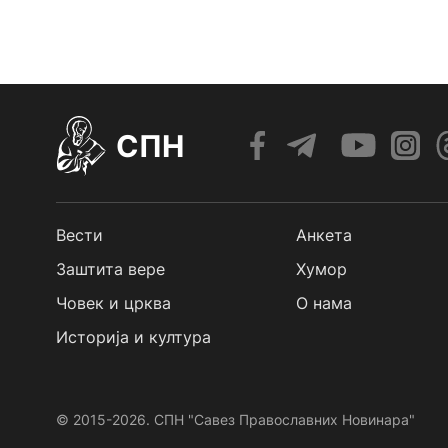
СПН
Вести
Анкета
Заштита вере
Хумор
Човек и црква
О нама
Историја и култура
© 2015-2026. СПН "Савез Православних Новинара"