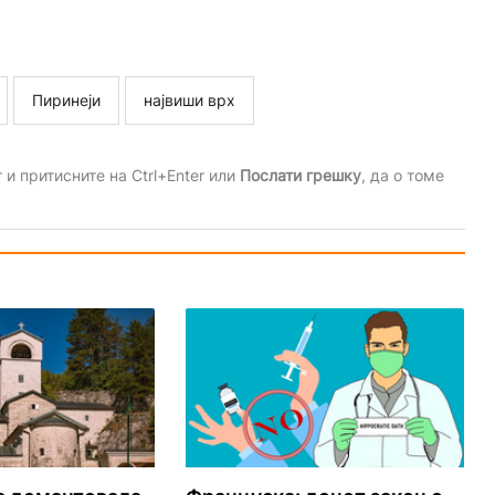
Пиринеји
највиши врх
и притисните на Ctrl+Enter или
Послати грешку
, да о томе