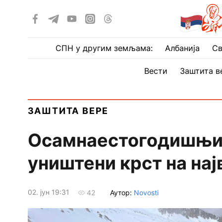
СПН у другим земљама:
Албанија
Св
Вести
Заштита в
ЗАШТИТА ВЕРЕ
Осамнаестогодишњи
уништени крст на нај
02. јун 19:31
Аутор:
Novosti
42