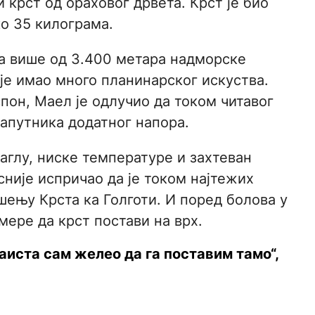
 крст од ораховог дрвета. Крст је био
ко 35 килограма.
на више од 3.400 метара надморске
ије имао много планинарског искуства.
пон, Маел је одлучио да током читавог
сапутника додатног напора.
 маглу, ниске температуре и захтеван
није испричао да је током најтежих
ењу Крста ка Голготи. И поред болова у
мере да крст постави на врх.
аиста сам желео да га поставим тамо“,