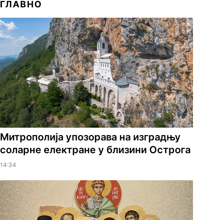
ГЛАВНО
Митрополија упозорава на изградњу
соларне електране у близини Острога
14:34