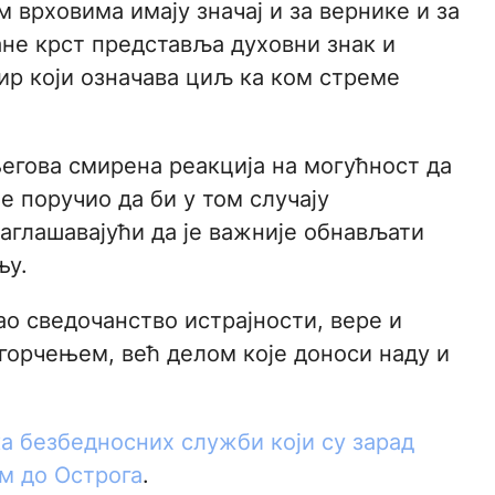
м врховима имају значај и за вернике и за
ане крст представља духовни знак и
тир који означава циљ ка ком стреме
егова смирена реакција на могућност да
е поручио да би у том случају
наглашавајући да је важније обнављати
њу.
о сведочанство истрајности, вере и
огорчењем, већ делом које доноси наду и
а безбедносних служби који су зарад
м до Острога
.