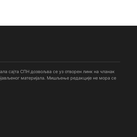
ала сајта СПН дозвољва се уз отворен линк на чланак
 објављеног материјала. Мишљење редакције не мора се