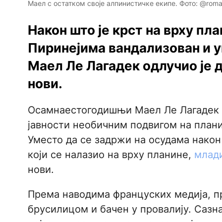
Маел с остатком своје алпинистичке екипе. Фото: @roma
Након што је крст на врху пл
Пиринејима вандализован и 
Маел Ле Лагадек одлучио је 
нови.
Осамнаестогодишњи Маел Ле Лагадек
јавности необичним подвигом на плани
Уместо да се задржи на осудама након
који се налазио на врху планине,
млади
нови.
Према наводима француских медија, пр
брусилицом и бачен у провалију. Сазнав