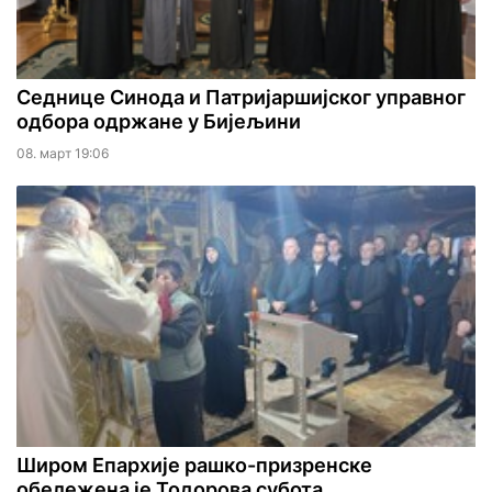
Седнице Синода и Патријаршијског управног
одбора одржане у Бијељини
08. март 19:06
Широм Епархије рашко-призренске
обележена је Тодорова субота