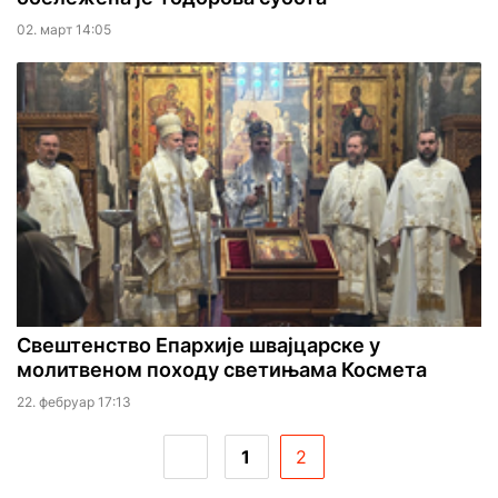
02. март 14:05
Свештенство Епархије швајцарске у
молитвеном походу светињама Космета
22. фебруар 17:13
1
2