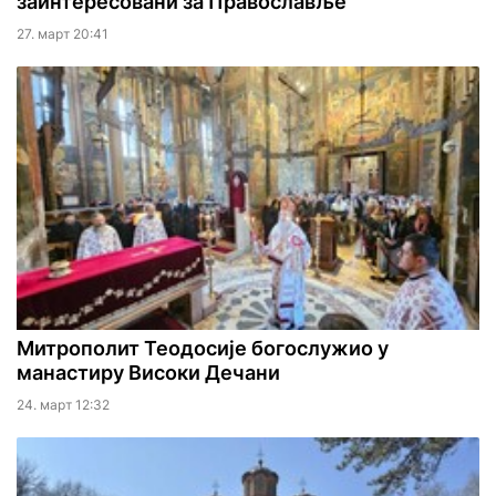
заинтересовани за Православље
27. март 20:41
Митрополит Теодосије богослужио у
манастиру Високи Дечани
24. март 12:32