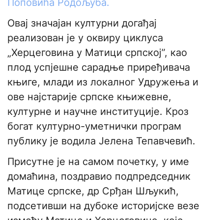
Поповића Родољуба.
Овај значајан културни догађај
реализован је у оквиру циклуса
„Херцеговина у Матици српској”, као
плод успјешне сарадње приређивача
књиге, млади из локалног Удружења и
ове најстарије српске књижевне,
културне и научне институције. Кроз
богат културно-уметнички програм
публику је водила Јелена Тепавчевић.
​Присутне је на самом почетку, у име
домаћина, поздравио подпредседник
Матице српске, др Срђан Шљукић,
подсетивши на дубоке историјске везе