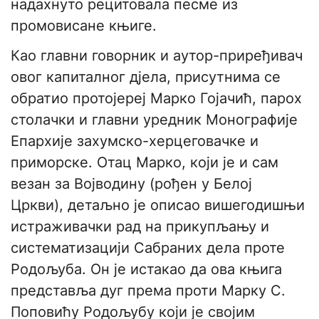
надахнуто рецитовала песме из
промовисане књиге.
Као главни говорник и аутор-приређивач
овог капиталног дјела, присутнима се
обратио протојереј Марко Гојачић, парох
столачки и главни уредник Монографије
Епархије захумско-херцеговачке и
приморске. Отац Марко, који је и сам
везан за Војводину (рођен у Белој
Цркви), детаљно је описао вишегодишњи
истраживачки рад на прикупљању и
систематизацији Сабраних дела проте
Родољуба. Он је истакао да ова књига
представља дуг према проти Марку С.
Поповићу Родољубу који је својим