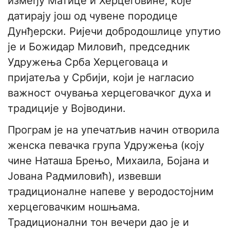
између Матице и Херцеговине, које
датирају још од чувене породице
Дунђерски. Ријечи добродошлице упутио
је и Божидар Миловић, председник
Удружења Срба Херцеговаца и
пријатеља у Србији, који је нагласио
важност очувања херцеговачког духа и
традиције у Војводини.
​Програм је на упечатљив начин отворила
женска певачка група Удружења (коју
чине Наташа Брењо, Михаила, Бојана и
Јована Радмиловић), извевши
традиционалне напеве у веродостојним
херцеговачким ношњама.
Традиционални тон вечери дао је и