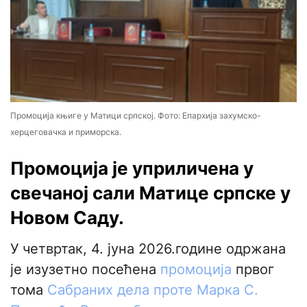
Промоција књиге у Матици српској. Фото: Епархија захумско-
херцеговачка и приморска.
Промоција је уприличена у
свечаној сали Матице српске у
Новом Саду.
У четвртак, 4. јуна 2026.године одржана
је изузетно посећена
промоција
првог
тома
Сабраних дела проте Марка С.