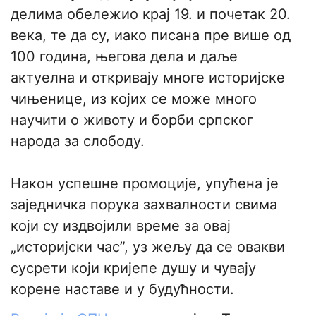
делима обележио крај 19. и почетак 20.
века, те да су, иако писана пре више од
100 година, његова дела и даље
актуелна и откривају многе историјске
чињенице, из којих се може много
научити о животу и борби српског
народа за слободу.
​Након успешне промоције, упућена је
заједничка порука захвалности свима
који су издвојили време за овај
„историјски час”, уз жељу да се овакви
сусрети који кријепе душу и чувају
корене наставе и у будућности.