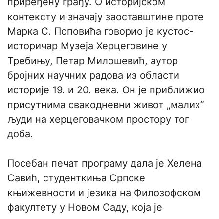
приређену грађу. О историјском
контексту и значају заоставштине проте
Марка С. Поповића говорио је кустос-
историчар Музеја Херцеговине у
Требињу, Петар Милошевић, аутор
бројних научних радова из области
историје 19. и 20. века. Он је приближио
присутнима свакодневни живот „малих”
људи на херцеговачком простору тог
доба.
​Посебан печат програму дала је Хелена
Савић, студенткиња Српске
књижевности и језика на Филозофском
факултету у Новом Саду, која је