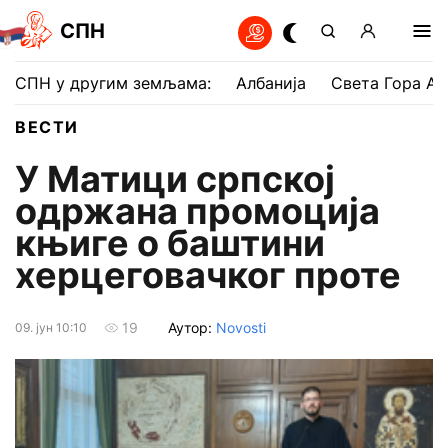
СПН
СПН у другим земљама:
Албанија
Света Гора Ат
ВЕСТИ
У Матици српској
одржана промоција
књиге о баштини
херцеговачког проте
Аутор:
Novosti
19
09. јун 10:10