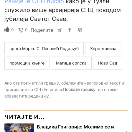
Раније је СПН писао
како је у Тузли
служило више архијереја СПЦ поводом
јубилеја Светог Саве.
0
0
Поделите
прота Марко С. Поповић Родољуб
Херцеговина
промоција књиге
Матица српска
Нови Сад
Ако сте приметили грешку, обележите неопоходни текст и
притисните на Ctrl+Enter или
Послати грешку
, да о томе
обавестите редакцију.
ЧИТАЈТЕ И...
Владика Григорије: Молимо се и