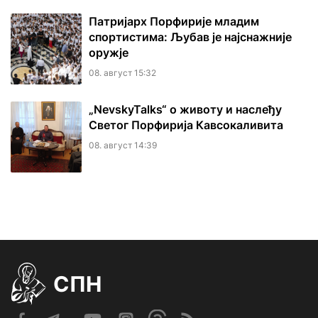
Патријарх Порфирије младим
спортистима: Љубав је најснажније
оружје
08. август 15:32
„NevskyTalks“ о животу и наслеђу
Светог Порфирија Кавсокаливита
08. август 14:39
СПН