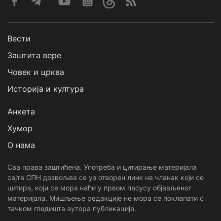
Вести
Заштита вере
Човек и црква
Историја и култура
Анкета
Хумор
О нама
Сва права заштићена. Употреба и цитирање материјала
сајта СПН дозвољва се уз отворен линк на чланак који се
цитира, који се мора наћи у првом пасусу објављеног
материјала. Мишљење редакције не мора се поклапати с
тачком гледишта аутора публикације.