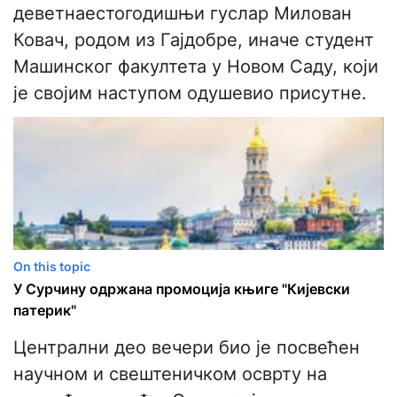
деветнаестогодишњи гуслар Милован
Ковач, родом из Гајдобре, иначе студент
Машинског факултета у Новом Саду, који
је својим наступом одушевио присутне.
On this topic
У Сурчину одржана промоција књиге "Кијевски
патерик"
​Централни део вечери био је посвећен
научном и свештеничком осврту на