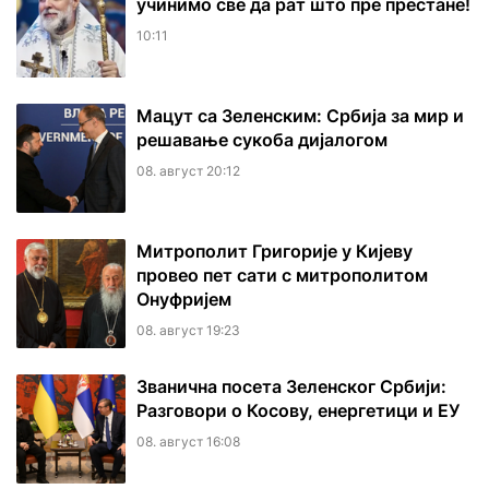
учинимо све да рат што пре престане!
10:11
Мацут са Зеленским: Србија за мир и
решавање сукоба дијалогом
08. август 20:12
Митрополит Григорије у Кијеву
провео пет сати с митрополитом
Онуфријем
08. август 19:23
Званична посета Зеленског Србији:
Разговори о Косову, енергетици и ЕУ
08. август 16:08