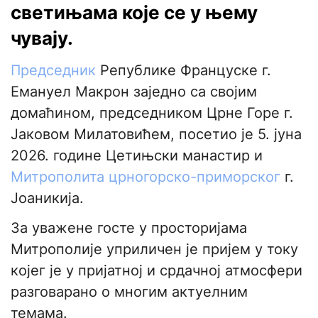
светињама које се у њему
чувају.
Председник
Републике Француске г.
Емануел Макрон заједно са својим
домаћином, председником Црне Горе г.
Јаковом Милатовићем, посетиo je 5. јуна
2026. године Цетињски манастир и
Митрополита црногорско-приморског
г.
Јоаникија.
За уважене госте у просторијама
Митрополије уприличен је пријем у току
којег је у пријатној и срдачној атмосфери
разговарано о многим актуелним
темама.