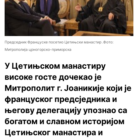
Председник Француске посетио Цетињски манастир .Фото:
Митрополија црногорско-приморска
У Цетињском манастиру
високе госте дочекао је
Митрополит г. Јоаникије који је
француског предсједника и
његову делегацију упознао са
богатом и славном историјом
Цетињског манастира и