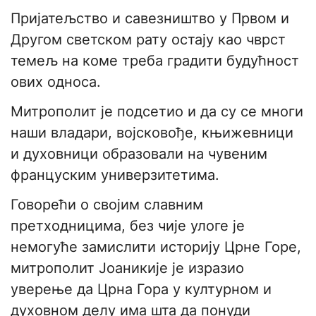
Пријатељство и савезништво у Првом и
Другом светском рату остају као чврст
темељ на коме треба градити будућност
ових односа.
Митрополит је подсетио и да су се многи
наши владари, војсковође, књижевници
и духовници образовали на чувеним
француским универзитетима.
Говорећи о својим славним
претходницима, без чије улоге је
немогуће замислити историју Црне Горе,
митрополит Јоаникије је изразио
уверење да Црна Гора у културном и
духовном делу има шта да понуди