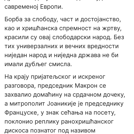
савременој Европи.
Борба за слободу, част и достојанство,
као и хришћанска спремност на жртву,
красили су овај слободарски народ. Без
тих универзалних и вечних вредности
ниједан народ и ниједна држава не би
имали дубљег смисла.
На крају пријатељског и искреног
разговора, председник Макрон се
захвалио домаћину на срдачном дочеку,
а митрополит Јоаникије је председнику
Француске, у знак сећања на посету,
поклонио реплику ранохришћанског
дискоса познатог под називом