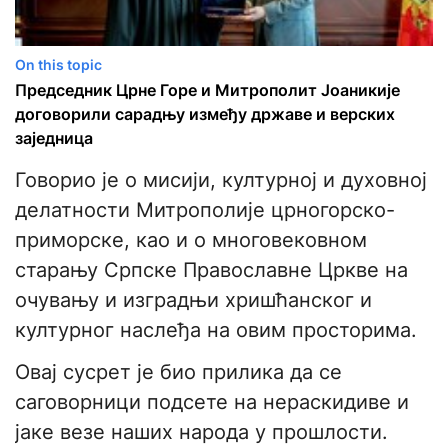
On this topic
Председник Црне Горе и Митрополит Јоаникије
договорили сарадњу између државе и верских
заједница
Говорио је о мисији, културној и духовној
делатности Митрополије црногорско-
приморске, као и о многовековном
старању Српске Православне Цркве на
очувању и изградњи хришћанског и
културног наслеђа на овим просторима.
Овај сусрет је био прилика да се
саговорници подсете на нераскидиве и
јаке везе наших народа у прошлости.