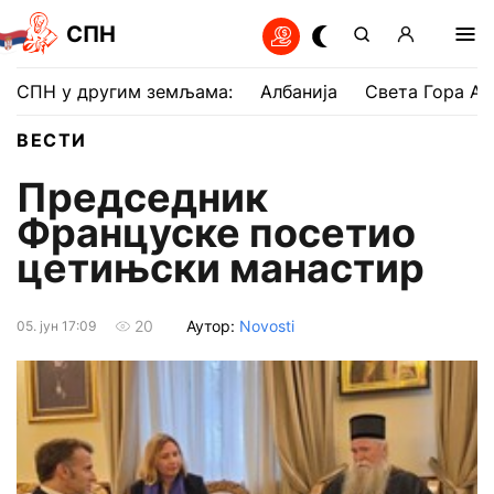
СПН
СПН у другим земљама:
Албанија
Света Гора Ат
ВЕСТИ
Председник
Француске посетио
цетињски манастир
Аутор:
Novosti
20
05. јун 17:09