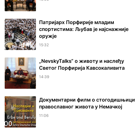
Патријарх Порфирије младим
спортистима: Љубав је најснажније
оружје
15:32
„NevskyTalks“ о животу и наслеђу
Светог Порфирија Кавсокаливита
14:39
Документарни филм о стогодишњици
православног живота у Немачкој
11:06