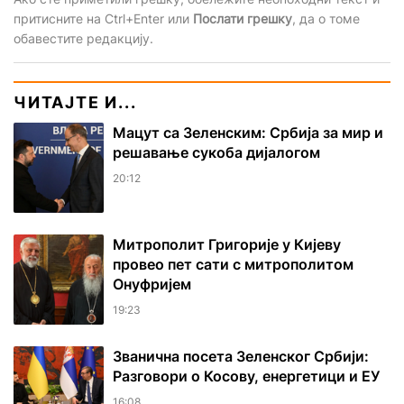
притисните на Ctrl+Enter или
Послати грешку
, да о томе
обавестите редакцију.
ЧИТАЈТЕ И...
Мацут са Зеленским: Србија за мир и
решавање сукоба дијалогом
20:12
Митрополит Григорије у Кијеву
провео пет сати с митрополитом
Онуфријем
19:23
Званична посета Зеленског Србији:
Разговори о Косову, енергетици и ЕУ
16:08