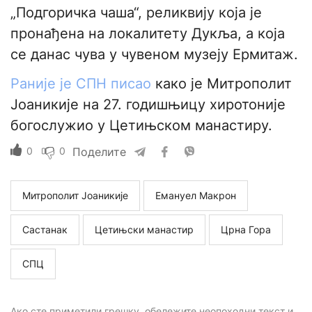
„Подгоричка чаша“, реликвију која је
пронађена на локалитету Дукља, а која
се данас чува у чувеном музеју Ермитаж.
Раније је СПН писао
како је Митрополит
Јоаникије на 27. годишњицу хиротоније
богослужио у Цетињском манастиру.
0
0
Поделите
Митрополит Јоаникије
Емануел Макрон
Састанак
Цетињски манастир
Црна Гора
СПЦ
Ако сте приметили грешку, обележите неопоходни текст и