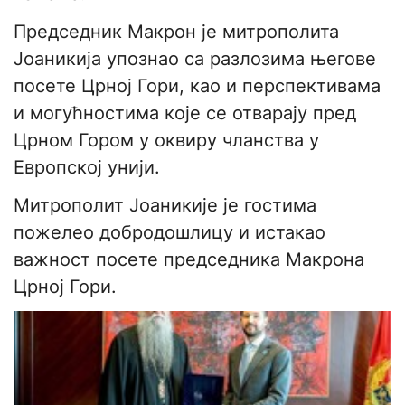
Председник Макрон је митрополита
Јоаникија упознао са разлозима његове
посете Црној Гори, као и перспективама
и могућностима које се отварају пред
Црном Гором у оквиру чланства у
Европској унији.
Митрополит Јоаникије је гостима
пожелео добродошлицу и истакао
важност посете председника Макрона
Црној Гори.