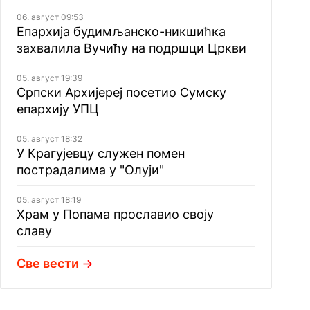
06. август 09:53
Епархија будимљанско-никшићка
захвалила Вучићу на подршци Цркви
05. август 19:39
Српски Архијереј посетио Сумску
епархију УПЦ
05. август 18:32
У Крагујевцу служен помен
пострадалима у "Олуји"
05. август 18:19
Храм у Попама прославио своју
славу
Све вести