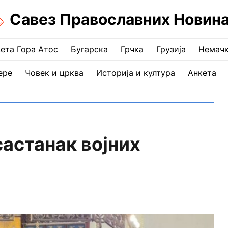
Савез Православних Новин
ета Гора Атос
Бугарска
Грчка
Грузија
Немач
ере
Човек и црква
Историја и култура
Анкета
астанак војних