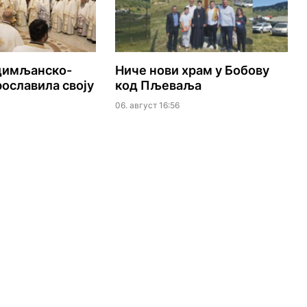
удимљанско-
Ниче нови храм у Бобову
ославила своју
код Пљеваља
06. август 16:56