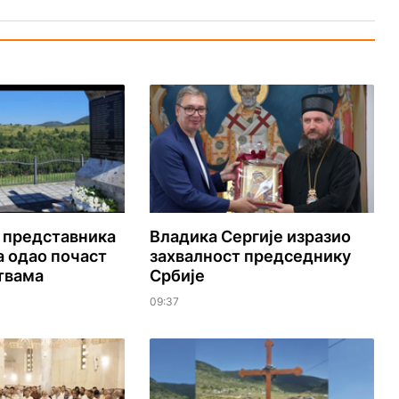
г представника
Владика Сергије изразио
 одао почаст
захвалност председнику
твама
Србије
09:37