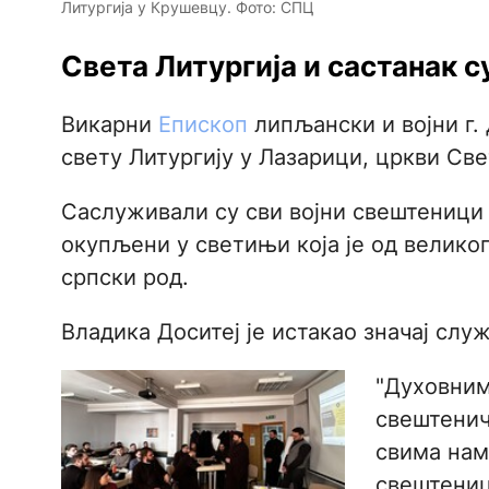
Литургија у Крушевцу. Фото: СПЦ
Света Литургија и састанак с
Викарни
Епископ
липљански и војни г. 
свету Литургију у Лазарици, цркви Св
Саслуживали су сви војни свештеници 
окупљени у светињи која је од великог
српски род.
Владика Доситеј је истакао значај слу
"Духовним
свештенич
свима нам
свештениц