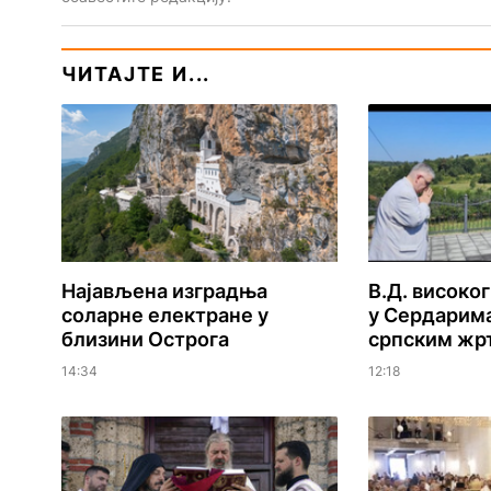
ЧИТАЈТЕ И...
Најављена изградња
В.Д. високо
соларне електране у
у Сердарима
близини Острога
српским жр
14:34
12:18