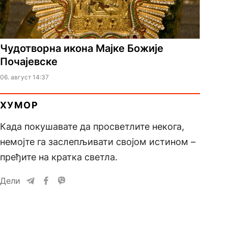
Чудотворна икона Мајке Божије
Почајевске
06. август 14:37
ХУМОР
Када покушавате да просветлите некога,
немојте га заслепљивати својом истином –
пређите на кратка светла.
Дели