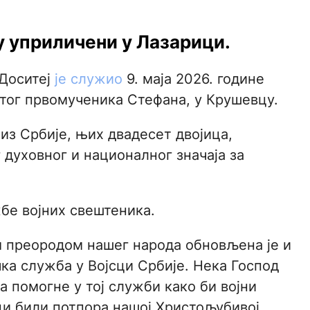
у уприличени у Лазарици.
Доситеј
је служио
9. маја 2026. године
етог првомученика Стефана, у Крушевцу.
из Србије, њих двадесет двојица,
 духовног и националног значаја за
жбе војних свештеника.
 преородом нашег народа обновљена је и
ка служба у Војсци Србије. Нека Господ
а помогне у тој служби како би војни
и били потпора нашој Христољубивој