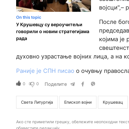
војсци",– 
On this topic
После бог
У Крушевцу су вероучитељи
председав
говорили о новим стратегијама
рада
којима је 
свештенст
духовно узрастање војних лица, а на к
Раније је СПН писао
о очувњу правосла
0
0
Поделите
Света Литургија
Епископ војни
Крушевац
Ако сте приметили грешку, обележите неопоходни текст 
обавестите редакцију.