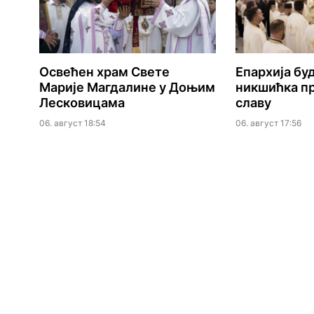
Освећен храм Свете
Епархија б
Марије Магдалине у Доњим
никшићка пр
Лесковицама
славу
06. август 18:54
06. август 17:56