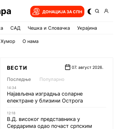
ара
ДОНАЦИЈА ЗА СПН
ка
САД
Чешка и Словачка
Украјина
Хумор
О нама
ВЕСТИ
07. август 2026.
Последње
Популарно
14:34
Најављена изградња соларне
електране у близини Острога
12:18
В.Д. високог представника у
Сердарима одао почаст српским