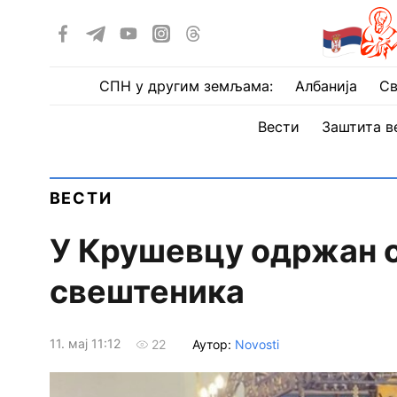
СПН у другим земљама:
Албанија
Св
Вести
Заштита в
ВЕСТИ
У Крушевцу одржан с
свештеника
11. мај 11:12
Аутор:
Novosti
22