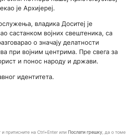
рекао је Архијереј.
ослужења, владика Доситеј је
ао састанком војних свештеника, са
разговарао о значају делатности
ва при војним центрима. Пре свега за
орист и понос народу и држави.
вног идентитета.
и притисните на Ctrl+Enter или
Послати грешку
, да о томе