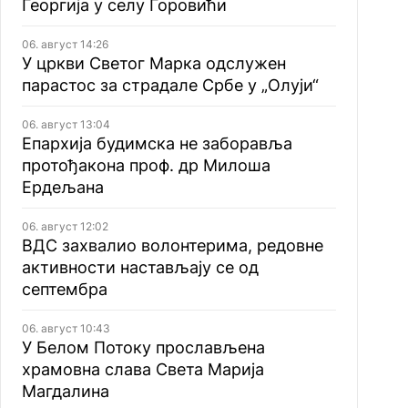
Георгија у селу Горовићи
06. август 14:26
У цркви Светог Марка одслужен
парастос за страдале Србе у „Олуји“
06. август 13:04
Епархија будимска не заборавља
протођакона проф. др Милоша
Ердељана
06. август 12:02
ВДС захвалио волонтерима, редовне
активности настављају се од
септембра
06. август 10:43
У Белом Потоку прослављена
храмовна слава Света Марија
Магдалина