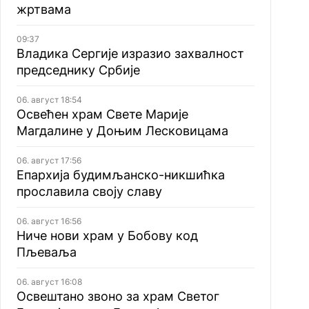
жртвама
09:37
Владика Сергије изразио захвалност
председнику Србије
06. август 18:54
Освећен храм Свете Марије
Магдалине у Доњим Лесковицама
06. август 17:56
Епархија будимљанско-никшићка
прославила своју славу
06. август 16:56
Ниче нови храм у Бобову код
Пљеваља
06. август 16:08
Освештано звоно за храм Светог