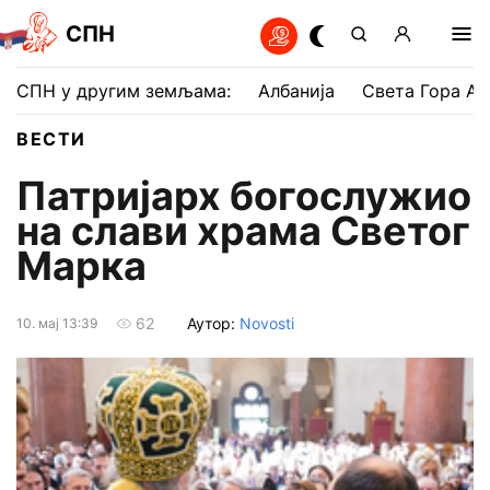
СПН
СПН у другим земљама:
Албанија
Света Гора Ат
ВЕСТИ
Патријарх богослужио
на слави храма Светог
Марка
Аутор:
Novosti
62
10. мај 13:39