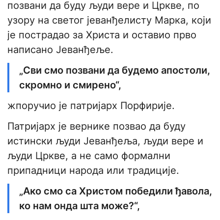
позвани да буду људи вере и Цркве, по
узору на светог јеванђелисту Марка, који
је пострадао за Христа и оставио прво
написано Јеванђеље.
„Сви смо позвани да будемо апостоли,
скромно и смирено“,
жпоручио је патријарх Порфирије.
Патријарх је вернике позвао да буду
истински људи Јеванђеља, људи вере и
људи Цркве, а не само формални
припадници народа или традиције.
„Ако смо са Христом победили ђавола,
ко нам онда шта може?“,