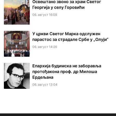
Освештано звоно за храм Светог
Георгија у селу Горовићи
06. август 16:08
У цркви Светог Марка одслужен
парастос за страдале Србе у „Олуји“
06. август 14:26
Епархија будимска не заборавља
протођакона проф. др Милоша
Ердељана
06. август 13:04