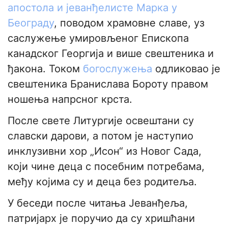
апостола и јеванђелисте Марка у
Београду
, поводом храмовне славе, уз
саслужење умировљеног Епископа
канадског Георгија и више свештеника и
ђакона. Током
богослужења
одликовао је
свештеника Бранислава Бороту правом
ношења напрсног крста.
После свете Литургије освештани су
славски дарови, а потом је наступио
инклузивни хор „Исон“ из Новог Сада,
који чине деца с посебним потребама,
међу којима су и деца без родитеља.
У беседи после читања Јеванђеља,
патријарх је поручио да су хришћани