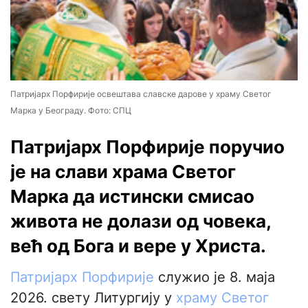
Патријарх Порфирије освештава славске дарове у храму Светог
Марка у Београду. Фото: СПЦ
Патријарх Порфирије поручио
је на слави храма Светог
Марка да истински смисао
живота не долази од човека,
већ од Бога и вере у Христа.
Патријарх Порфирије
служио је 8. маја
2026. свету Литургију у
храму Светог