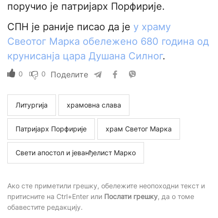
поручио је патријарх Порфирије.
СПН је раније писао да је
у храму
Свеотог Марка обележено 680 година од
крунисанја цара Душана Силног
.
0
0
Поделите
Литургија
храмовна слава
Патријарх Порфирије
храм Светог Марка
Свети апостол и јеванђелист Марко
Ако сте приметили грешку, обележите неопоходни текст и
притисните на Ctrl+Enter или
Послати грешку
, да о томе
обавестите редакцију.