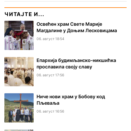
ЧИТАЈТЕ И...
Освећен храм Свете Марије
Магдалине у Доњим Лесковицама
06. август 18:54
Епархија будимљанско-никшићка
прославила своју славу
06. август 17:56
Ниче нови храм у Бобову код
Пљеваља
06. август 16:56